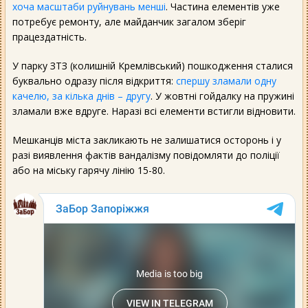
хоча масштаби руйнувань менші
. Частина елементів уже
потребує ремонту, але майданчик загалом зберіг
працездатність.
У парку ЗТЗ (колишній Кремлівський) пошкодження сталися
буквально одразу після відкриття:
спершу зламали одну
качелю, за кілька днів – другу
. У жовтні гойдалку на пружині
зламали вже вдруге. Наразі всі елементи встигли відновити.
Мешканців міста закликають не залишатися осторонь і у
разі виявлення фактів вандалізму повідомляти до поліції
або на міську гарячу лінію 15-80.