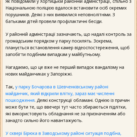
Як повідомили у Хортицькій районній адміністрації, спільно з
Національною поліцією вдалося встановити осіб окремих
порушників. Деякі з них виявилися неповнолітніми. З
батьками дітей провели профілактичні бесіди.
У районній адміністрації зазначають, що надалі контроль за
громадським порядком у парку посилять. Зокрема,
планується встановлення камер відеоспостереження, щоб
запобігти подібним випадкам у майбутньому.
Нагадаємо, що це вже не перший випадок вандалізму на
нових майданчиках у Запоріжжі.
Так,
у парку Бочарова в Шевченківському районі
майданчик, який відкрили влітку, зараз має численні
пошкодження
. Деякі конструкції обламані. Однією із причин
може бути те, що ввечері тут часто збираються підлітки,
які використовують обладнання не за призначенням або
занадто сильно його навантажують.
У сквері Бірюка в Заводському районі ситуація подібна,