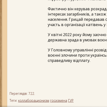
Фактично він керував розкрада
інтересах загарбників, а тако
населення. Грицай передавав 
участь в організації катівень у
У квітні 2022 року йому заочно 
державна зрада в умовах воєнн
У Головному управлінні розвід
воєнні злочини проти українсь
справедливу відплату.
Переглядів: 722.
Теги:
коллаборационизм
госизмена
ГУР