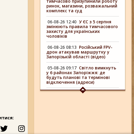
тимчасово призупинили роботу
ринок, магазини, розважальний
комплекс та суд
06-08-26 12:40
У ЄС з 5 серпня
змінюють правила тимчасового
захисту для українських
чоловіків
06-08-26 08:13
Російський FPV-
дрон атакував маршрутку у
Запорізькій області (відео)
05-08-26 09:17
Світло вимкнуть
у 6 районах Запоріжжя: де
будуть планові та термінові
відключення (адреси)
04-08-26 09:16
У 6 районах
Запоріжжя сьогодні
відключають світло: адреси
06-08-26 17:11
Три заклади із
итися:
Запоріжжя стали фіналістами
української ресторанної премії