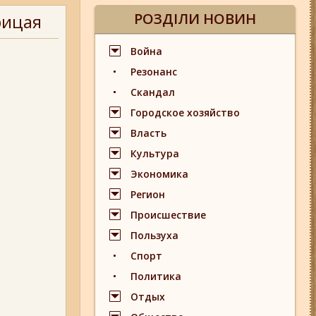
РОЗДІЛИ НОВИН
рицая
Война
Резонанс
Скандал
Городское хозяйство
Власть
Культура
Экономика
Регион
Происшествие
Пользуха
Спорт
Политика
Отдых