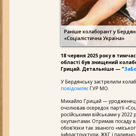
Раніше колаборант у Бердян
«Соціалістична Україна»
18 червня 2025 року в тимча
області був знищений колаб
Грицай. Детальніше — "
ЗаБ
У Бердянську застрелили колаб
повідомляє
ГУР МО.
Михайло Грицай — уродженець
очолював осередок партії «Соці
російськими військами у 2022 
окупантами. Отримав посаду в 
обов’язки так званого «місько
інфраструктури, ЖКГ і паливно