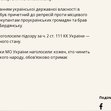
нням української державної власності в
ж був причетний до репресій проти місцевого
окупантам проукраїнських громадян та брав
 Бердянську.
оголосили підозру за ч. 2 ст. 111 КК України —
ого стану.
ки МО України наголосили: кожен, хто чинить
кого народу, обов’язково отримає
Поділ