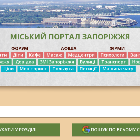
МІСЬКИЙ ПОРТАЛ ЗАПОРІЖЖЯ
ФОРУМ
АФІША
ФІРМИ
ати
Діти
Кафе
Масаж
Медцентри
Психологи
Ван
іжжя
Довідка
ЗМІ Запоріжжя
Вулиці
Транспорт
Но
Ціни
Моніторинг
Пользуха
Петиції
Машина часу
КАТИ У РОЗДІЛІ
ПОШУК ПО ВСЬОМУ 