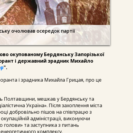
ську очолював осередок партії
сово окупованому Бердянську Запорізької
орант і державний зрадник Михайло
ор
".
оранта і зрадника Михайла Грицая, про це
 Полтавщини, мешкав у Бердянську та
алістична Україна». Після захоплення міста
році добровільно пішов на співпрацю з
окупаційній адміністрації, виконуючи
го голови» та заступника з питань
-енергетичного комплексу.