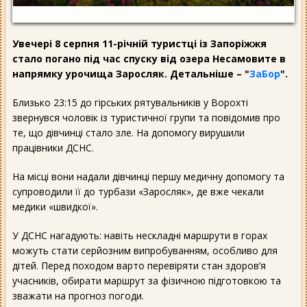
Увечері 8 серпня 11-річній туристці із Запоріжжя
стало погано під час спуску від озера Несамовите в
напрямку урочища Заросляк. Детальніше – "
ЗаБор
".
Близько 23:15 до гірських рятувальників у Ворохті
звернувся чоловік із туристичної групи та повідомив про
те, що дівчинці стало зле. На допомогу вирушили
працівники ДСНС.
На місці вони надали дівчинці першу медичну допомогу та
супроводили її до турбази «Заросляк», де вже чекали
медики «швидкої».
У ДСНС нагадують: навіть нескладні маршрути в горах
можуть стати серйозним випробуванням, особливо для
дітей. Перед походом варто перевіряти стан здоров’я
учасників, обирати маршрут за фізичною підготовкою та
зважати на прогноз погоди.