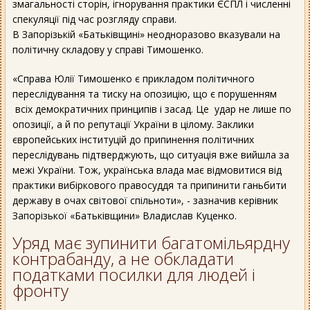
змагальності сторін, ігнорування практики ЄСПЛ і численні
спекуляції під час розгляду справи.
В Запорізькій «Батьківщині» неодноразово вказували на
політичну складову у справі Тимошенко.
«Справа Юлії Тимошенко є прикладом політичного
переслідування та тиску на опозицію, що є порушенням
всіх демократичних принципів і засад. Це удар не лише по
опозиції, а й по репутації України в цілому. Заклики
європейських інституцій до припинення політичних
переслідувань підтверджують, що ситуація вже вийшла за
межі України. Тож, українська влада має відмовитися від
практики вибіркового правосуддя та припинити ганьбити
державу в очах світової спільноти», - зазначив керівник
Запорізької «Батьківщини» Владислав Куценко.
Уряд має зупинити багатомільярдну
контрабанду, а не обкладати
податками посилки для людей і
фронту