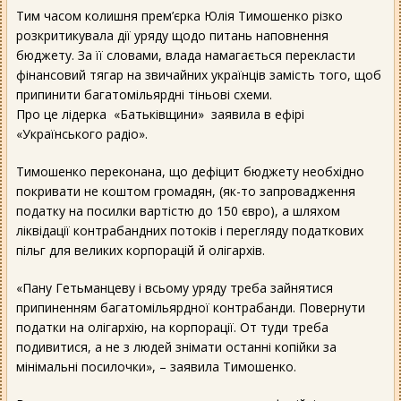
Тим часом колишня прем’єрка Юлія Тимошенко різко
розкритикувала дії уряду щодо питань наповнення
бюджету. За її словами, влада намагається перекласти
фінансовий тягар на звичайних українців замість того, щоб
припинити багатомільярдні тіньові схеми.
Про це лідерка «Батьківщини» заявила в ефірі
«Українського радіо».
Тимошенко переконана, що дефіцит бюджету необхідно
покривати не коштом громадян, (як-то запровадження
податку на посилки вартістю до 150 євро), а шляхом
ліквідації контрабандних потоків і перегляду податкових
пільг для великих корпорацій й олігархів.
«Пану Гетьманцеву і всьому уряду треба зайнятися
припиненням багатомільярдної контрабанди. Повернути
податки на олігархію, на корпорації. От туди треба
подивитися, а не з людей знімати останні копійки за
мінімальні посилочки», – заявила Тимошенко.