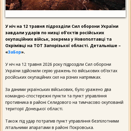
У ніч на 12 травня підрозділи Сил оборони України
завдали ударів по низці об’єктів російських
окупаційних військ, зокрема у Новополтавці та
Охрімівці на ТОТ Запорізької області. Детальніше –
«
ЗаБор
».
У ніч на 12 травня 2026 року підрозділи Сил оборони
України здійснили серію уражень по військових об’єктах
російських окупаційних сил на різних напрямках.
За даними українських військових, було уражено два
командно-спостережні пункти та пункт управління
противника в районі Селидового на тимчасово окупованій
території Донецької області.
Також під удар потрапив пункт управління безпілотними
літальними апаратами в районі Покровська.