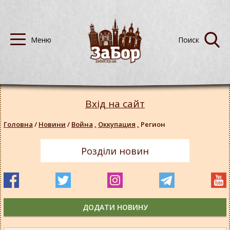
Вхід на сайт
Головна
/
Новини
/
Война
,
Оккупация
,
Регион
Розділи новин
ДОДАТИ НОВИНУ