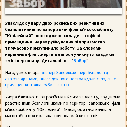
Унаслідок удару двох російських реактивних
безпілотників по запорізькій філії м'ясокомбінату
"Ювілейний" пошкоджено склади та офісні
приміщення. Через руйнування підприємство
тимчасово призупинило роботу. За словами
керівника філії, жертв вдалося уникнути завдяки
зміні персоналу. Детальніше - "
ЗаБор
"
Нагадуємо, вчора
ввечері Запоріжжя перебувало під
атакою дронами, внаслідок чого постраждали складське
приміщення "Наша Ряба" та СТО
.
Учора близько 19:30 російські війська завдали удару двома
реактивними безпілотниками по території запорізької філії
м'ясокомбінату "Ювілейний". Внаслідок атаки виникла
масштабна пожежа, яка тривала майже всю ніч.