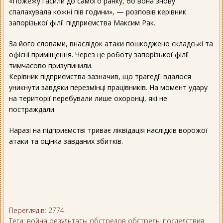
«Пожежу гасили до самого ранку, бо вона знову
спалахувала кожні пів години», — розповів керівник
запорізької філії підприємства Максим Рак.
За його словами, внаслідок атаки пошкоджено складські та
офісні приміщення. Через це роботу запорізької філії
тимчасово призупинили.
Керівник підприємства зазначив, що трагедії вдалося
уникнути завдяки перезмінці працівників. На момент удару
на території перебували лише охоронці, які не
постраждали.
Наразі на підприємстві триває ліквідація наслідків ворожої
атаки та оцінка завданих збитків.
Переглядів: 2774.
Теги:
война
результаты обстрелов
обстрелы
последствия