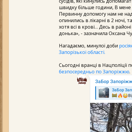
сусідів, які кинулись допомага
швидку більше години, В мене б
Первинну допомогу нам не надал
опинились в лікарні в 2 ночі, т
хотя всі в крові… Десь в район
донька», - зазначила Оксана Ч
Нагадаємо, минулої доби
росія
Запорізької області.
Сьогодні вранці в Нацполіції 
безпосередньо по Запоріжжю
.