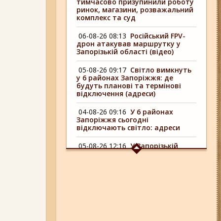
тимчасово призупинили роботу
ринок, магазини, розважальний
комплекс та суд
06-08-26 08:13
Російський FPV-
дрон атакував маршрутку у
Запорізькій області (відео)
05-08-26 09:17
Світло вимкнуть
у 6 районах Запоріжжя: де
будуть планові та термінові
відключення (адреси)
04-08-26 09:16
У 6 районах
Запоріжжя сьогодні
відключають світло: адреси
05-08-26 12:16
У Запорізькій
області ресторан оштрафували
більш ніж на 600 тисяч гривень:
що виявила податкова
06-08-26 09:14
Світло
відключать у 6 районах
Запоріжжя: де не буде
електроенергії 6 серпня