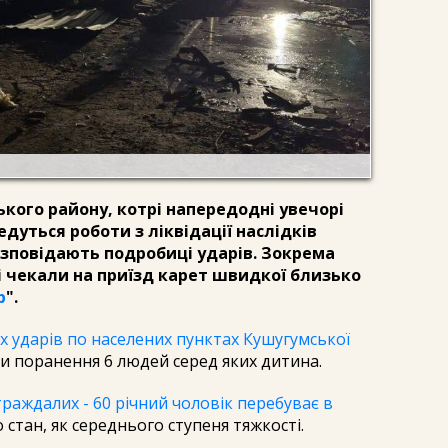
ького району, котрі напередодні увечорі
едуться роботи з ліквідації наслідків
озповідають подробиці ударів. Зокрема
і чекали на приїзд карет швидкої близько
р
".
х ударів по населених пунктах Кушугумської
 поранення 6 людей серед яких дитина.
траждалих - 60 річний чоловік перебуває в
тан, як середнього ступеня тяжкості.