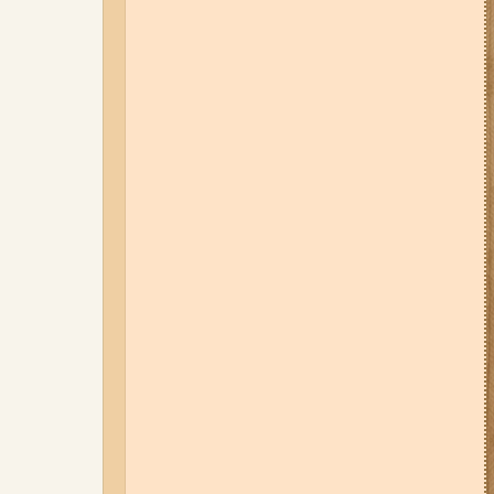
07-08-26 08:56
У п’яти районах
Запоріжжя вимикатимуть
світло: адреси
01-08-26 22:20
Росіяни
атакували Запоріжжя та
область дронами та КАБами:
загинула людина, у місті
сталася велика пожежа (фото,
відео)
06-08-26 07:49
У Запоріжжі
шахед пробив дах
дев'ятиповерхівки і влучив у
квартиру: двоє людей поранені
(фото, відео)
04-08-26 12:35
Побиття, "ями" та
накази стріляти по своїх:
опублікували розслідування про
225-й окремий штурмовий полк,
що зараз знаходиться на
Запорізькому напрямку