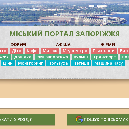
МІСЬКИЙ ПОРТАЛ ЗАПОРІЖЖЯ
ФОРУМ
АФІША
ФІРМИ
ати
Діти
Кафе
Масаж
Медцентри
Психологи
Ван
іжжя
Довідка
ЗМІ Запоріжжя
Вулиці
Транспорт
Но
Ціни
Моніторинг
Пользуха
Петиції
Машина часу
КАТИ У РОЗДІЛІ
ПОШУК ПО ВСЬОМУ 