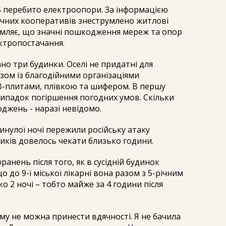
Б перебито електроопори. За інформацією
дачних кооперативів знеструмлено житлові
омляє, що значні пошкодження мереж та опор
ктропостачання.
но три будинки. Оселі не придатні для
зом із благодійними організаціями
B-плитами, плівкою та шифером. В першу
випадок погіршення погодних умов. Скільки
джень - наразі невідомо.
минулої ночі пережили російську атаку
иків довелось чекати близько години.
ранень після того, як в сусідній будинок
о до 9-ї міської лікарні вона разом з 5-річним
 2 ночі – тобто майже за 4 години після
му не можна принести вдячності. Я не бачила