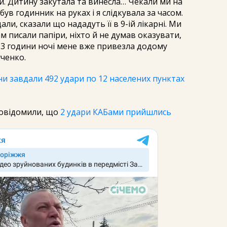
ти. Дитину закутала та винесла… Чекали ми на
ув годинник на руках і я слідкувала за часом.
и, сказали що нададуть її в 9-ій лікарні. Ми
ам писали папіри, ніхто й не думав оказувати,
і 3 години ночі мене вже привезла додому
ученко.
ни завдали 492 удари по 12 населених пунктах
повідомили, що
2 удари КАБами прийшлись