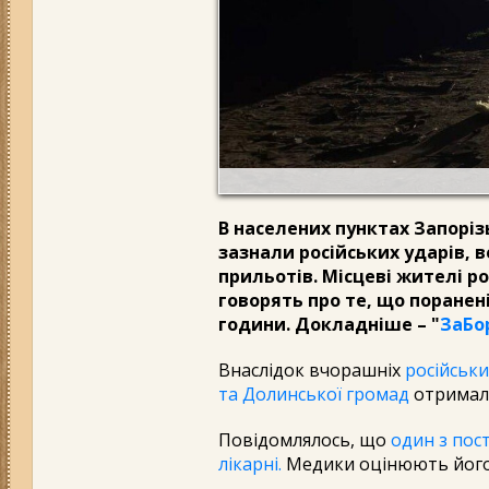
В населених пунктах Запоріз
зазнали російських ударів, в
прильотів. Місцеві жителі р
говорять про те, що поранен
години. Докладніше – "
ЗаБо
Внаслідок вчорашніх
російськи
та Долинської громад
отримали
Повідомлялось, що
один з пос
лікарні.
Медики оцінюють його с