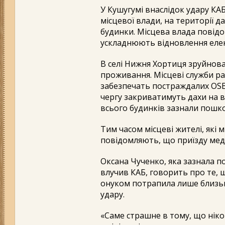
У Кушугумі внаслідок удару КА
місцевої влади, на території 
будинки. Місцева влада повід
ускладнюють відновлення еле
В селі Нижня Хортиця зруйнова
проживання. Місцеві служби ра
забезпечать постраждалих OS
чергу закриватимуть дахи на 
всього будинків зазнали пошко
Тим часом місцеві жителі, які 
повідомляють, що приїзду мед
Оксана Чученко, яка зазнала по
влучив КАБ, говорить про те, щ
онуком потрапила лише близько
удару.
«Саме страшне в тому, що ніко