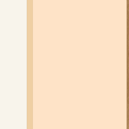
06-08-26 17:11
Три заклади із
Запоріжжя стали фіналістами
української ресторанної премії
04-08-26 11:14
Що зміниться для
жителів Запоріжжя з серпня:
нові виплати, допомога ВПО та
зміни для ФОПів
01-08-26 14:10
Стали відомі
подробиці ДТП з
неповнолітньою
мотоциклісткою на Космосі в
Запоріжжі (фото, відео)
06-08-26 12:40
У ЄС з 5 серпня
змінюють правила тимчасового
захисту для українських
чоловіків
03-08-26 09:03
Без світла у 6
районах Запоріжжя: де 3 серпня
відбудуться планові та
термінові відключення
електроенергії