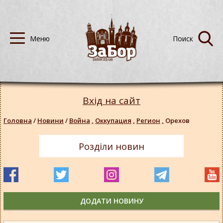
Вхід на сайт
Головна
/
Новини
/
Война
,
Оккупация
,
Регион
,
Орехов
Розділи новин
ДОДАТИ НОВИНУ