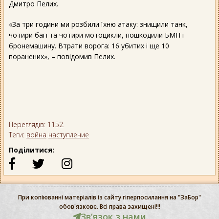
Дмитро Пелих.
«За три години ми розбили їхню атаку: знищили танк,
чотири багі та чотири мотоцикли, пошкодили БМП і
бронемашину. Втрати ворога: 16 убитих і ще 10
поранених», – повідомив Пелих.
Переглядів: 1152.
Теги:
война
наступление
Поділитися:
При копіюванні матеріалів із сайту гіперпосилання на "ЗаБор"
обов'язкове. Всі права захищені!!!
Звʼязок з нами