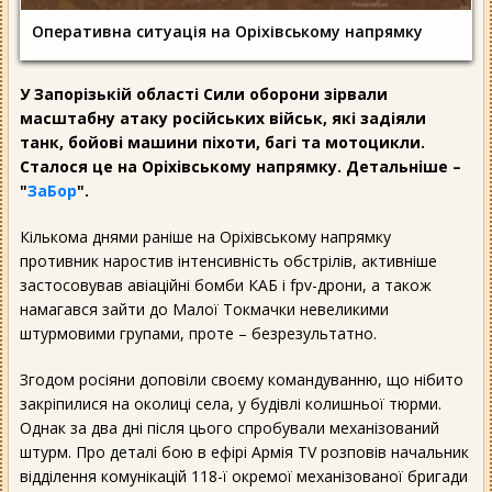
Оперативна ситуація на Оріхівському напрямку
У Запорізькій області Сили оборони зірвали
масштабну атаку російських військ, які задіяли
танк, бойові машини піхоти, багі та мотоцикли.
Сталося це на Оріхівському напрямку. Детальніше –
"
ЗаБор
".
Кількома днями раніше на Оріхівському напрямку
противник наростив інтенсивність обстрілів, активніше
застосовував авіаційні бомби КАБ і fpv-дрони, а також
намагався зайти до Малої Токмачки невеликими
штурмовими групами, проте – безрезультатно.
Згодом росіяни доповіли своєму командуванню, що нібито
закріпилися на околиці села, у будівлі колишньої тюрми.
Однак за два дні після цього спробували механізований
штурм. Про деталі бою в ефірі Армія TV розповів начальник
відділення комунікацій 118-ї окремої механізованої бригади