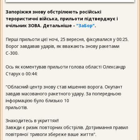
Запоріжжя знову обстрілюють російські
терористичні війська, прильоти підтверджує і
очільник ЗОВА. Детальніше -
"ЗаБор"
.
Перші прильоти цієї ночі, 25 вересня, фіксувалися у 00:25.
Ворог завдавав ударів, як вважають знову ракетами
С-300.
Ось як коментував прильоти голова області Олександр
Старух о 00:44:
"Обласний центр знову став мішенню ворога. Окупант
завдав масованого ракетного удару. За попередньою
інформацією було близько 10
прильотів.
Знаходитесь в укриттях!!
Завжди є ризик повторних обстрілів. Дотримання правил
повітряної тривоги збереже ваше життя".