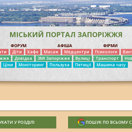
МІСЬКИЙ ПОРТАЛ ЗАПОРІЖЖЯ
ФОРУМ
АФІША
ФІРМИ
ати
Діти
Кафе
Масаж
Медцентри
Психологи
Ван
іжжя
Довідка
ЗМІ Запоріжжя
Вулиці
Транспорт
Но
Ціни
Моніторинг
Пользуха
Петиції
Машина часу
КАТИ У РОЗДІЛІ
ПОШУК ПО ВСЬОМУ 