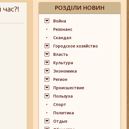
РОЗДІЛИ НОВИН
 час?!
Война
Резонанс
Скандал
Городское хозяйство
Власть
Культура
Экономика
Регион
Происшествие
Пользуха
Спорт
Политика
Отдых