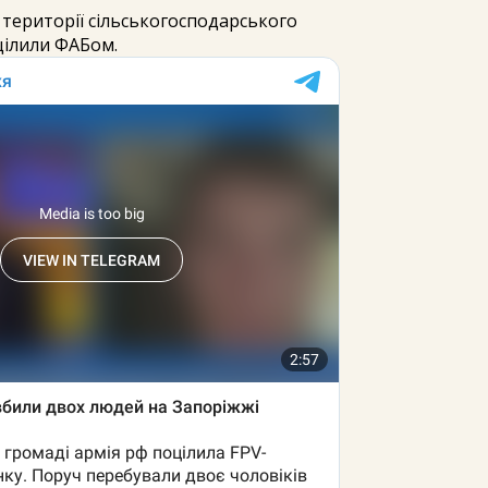
території сільськогосподарського
цілили ФАБом.