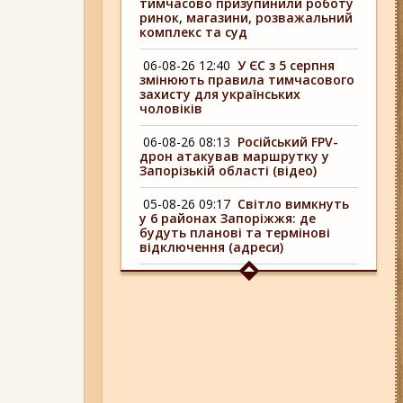
тимчасово призупинили роботу
ринок, магазини, розважальний
комплекс та суд
06-08-26 12:40
У ЄС з 5 серпня
змінюють правила тимчасового
захисту для українських
чоловіків
06-08-26 08:13
Російський FPV-
дрон атакував маршрутку у
Запорізькій області (відео)
05-08-26 09:17
Світло вимкнуть
у 6 районах Запоріжжя: де
будуть планові та термінові
відключення (адреси)
04-08-26 09:16
У 6 районах
Запоріжжя сьогодні
відключають світло: адреси
06-08-26 17:11
Три заклади із
Запоріжжя стали фіналістами
української ресторанної премії