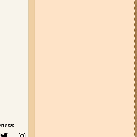
05-08-26 12:16
У Запорізькій
області ресторан оштрафували
більш ніж на 600 тисяч гривень:
що виявила податкова
07-08-26 08:56
У п’яти районах
Запоріжжя вимикатимуть
світло: адреси
06-08-26 09:14
Світло
відключать у 6 районах
Запоріжжя: де не буде
електроенергії 6 серпня
04-08-26 11:14
Що зміниться для
жителів Запоріжжя з серпня:
нові виплати, допомога ВПО та
зміни для ФОПів
03-08-26 09:03
Без світла у 6
районах Запоріжжя: де 3 серпня
відбудуться планові та
термінові відключення
електроенергії
итися:
07-08-26 13:35
Нові маршрути
громадського транспорту через