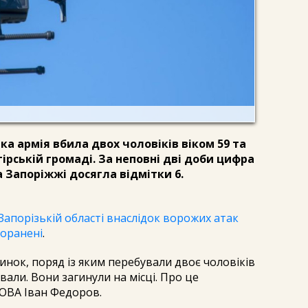
ька армія вбила двох чоловіків віком 59 та
гірській громаді. За неповні дві доби цифра
 Запоріжжі досягла відмітки 6.
Запорізькій області внаслідок ворожих атак
поранені
.
инок, поряд із яким перебували двоє чоловіків
авали. Вони загинули на місці. Про це
 ОВА Іван Федоров.