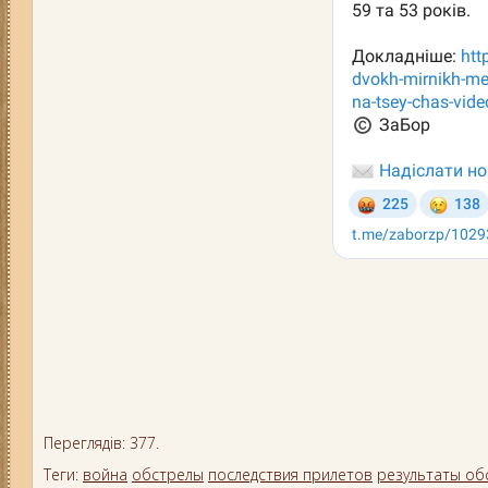
Переглядів: 377.
Теги:
война
обстрелы
последствия прилетов
результаты об