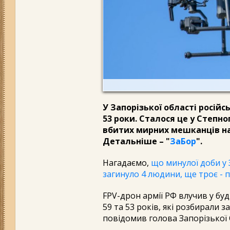
У Запорізької області російс
53 роки. Сталося це у Степно
вбитих мирних мешканців на
Детальніше – "
ЗаБор
".
Нагадаємо,
що минулої доби у 
загинуло 4 людини, ще троє - 
FPV-дрон армії РФ влучив у буд
59 та 53 років, які розбирали з
повідомив голова Запорізької