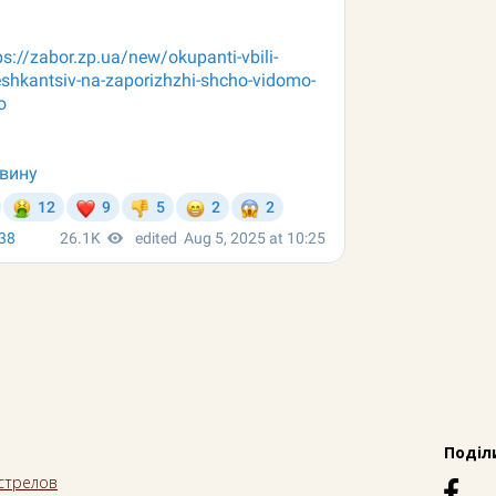
Поділ
стрелов