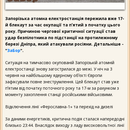
Запорізька атомна електростанція пережила вже 17-
й блекаут за час окупації та пʼятий з початку цього
року. Причиною чергової критичної ситуації став
удар безпілотника по підстанції на протилежному
березі Дніпра, який атакували росіяни. Детальніше -
"
ЗаБор
".
Ситуація на тимчасово окупованій Запорізькій атомній
електростанції знову загострилася до межі. У ніч на 3
червня на найбільшому ядерному обʼєкті Європи
зафіксували повне знеструмлення. Цей блекаут став уже
пʼятим від початку поточного року та 17-м за рахунком з
моменту захоплення станції російськими військовими.
Відключення лінії «Ферославна-1» та перехід на дизелі
За даними енергетиків, критична подія сталася напередодні
близько 23:44. Внаслідок виходу з ладу високовольтної лінії