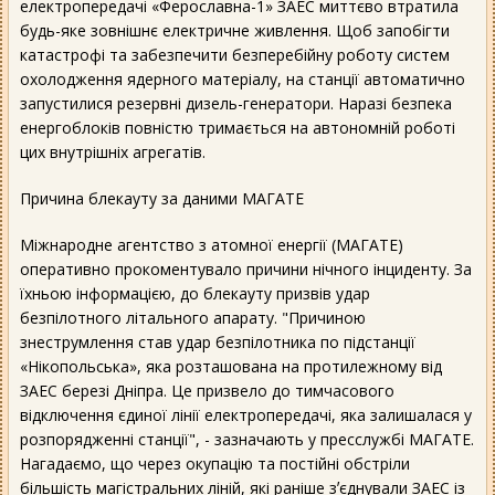
електропередачі «Ферославна-1» ЗАЕС миттєво втратила
будь-яке зовнішнє електричне живлення. Щоб запобігти
катастрофі та забезпечити безперебійну роботу систем
охолодження ядерного матеріалу, на станції автоматично
запустилися резервні дизель-генератори. Наразі безпека
енергоблоків повністю тримається на автономній роботі
цих внутрішніх агрегатів.
Причина блекауту за даними МАГАТЕ
Міжнародне агентство з атомної енергії (МАГАТЕ)
оперативно прокоментувало причини нічного інциденту. За
їхньою інформацією, до блекауту призвів удар
безпілотного літального апарату. "Причиною
знеструмлення став удар безпілотника по підстанції
«Нікопольська», яка розташована на протилежному від
ЗАЕС березі Дніпра. Це призвело до тимчасового
відключення єдиної лінії електропередачі, яка залишалася у
розпорядженні станції", - зазначають у пресслужбі МАГАТЕ.
Нагадаємо, що через окупацію та постійні обстріли
більшість магістральних ліній, які раніше зʼєднували ЗАЕС із