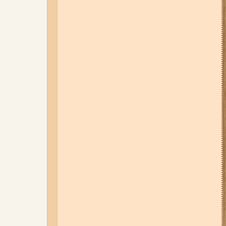
06-08-26 17:11
Три заклади із
Запоріжжя стали фіналістами
української ресторанної премії
06-08-26 09:14
Світло
відключать у 6 районах
Запоріжжя: де не буде
електроенергії 6 серпня
04-08-26 11:14
Що зміниться для
жителів Запоріжжя з серпня:
нові виплати, допомога ВПО та
зміни для ФОПів
07-08-26 08:56
У п’яти районах
Запоріжжя вимикатимуть
світло: адреси
01-08-26 14:10
Стали відомі
подробиці ДТП з
неповнолітньою
мотоциклісткою на Космосі в
Запоріжжі (фото, відео)
03-08-26 09:03
Без світла у 6
районах Запоріжжя: де 3 серпня