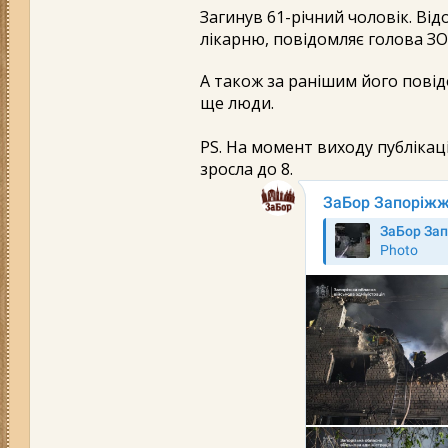
Загинув 61-річний чоловік. Від
лікарню, повідомляє голова З
А також за ранішим його пові
ще люди.
PS. На момент виходу публікац
зросла до 8.