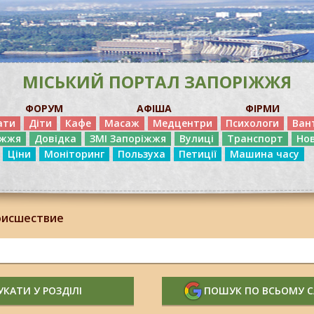
МІСЬКИЙ ПОРТАЛ ЗАПОРІЖЖЯ
ФОРУМ
АФІША
ФІРМИ
ати
Діти
Кафе
Масаж
Медцентри
Психологи
Ван
іжжя
Довідка
ЗМІ Запоріжжя
Вулиці
Транспорт
Но
Ціни
Моніторинг
Пользуха
Петиції
Машина часу
оисшествие
КАТИ У РОЗДІЛІ
ПОШУК ПО ВСЬОМУ 