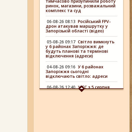
тимчасово призупинили роботу
ринок, магазини, розважальний
комплекс та суд
06-08-26 08:13
Російський FPV-
дрон атакував маршрутку у
Запорізькій області (відео)
05-08-26 09:17
Світло вимкнуть
у 6 районах Запоріжжя: де
будуть планові та термінові
відключення (адреси)
04-08-26 09:16
У 6 районах
Запоріжжя сьогодні
відключають світло: адреси
06-08-26 12:40
У ЄС з 5 серпня
змінюють правила тимчасового
захисту для українських
чоловіків
05-08-26 12:16
У Запорізькій
області ресторан оштрафували
більш ніж на 600 тисяч гривень:
що виявила податкова