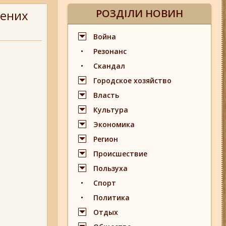
РОЗДІЛИ НОВИН
нених
Война
Резонанс
Скандал
Городское хозяйство
Власть
Культура
Экономика
Регион
Происшествие
Пользуха
Спорт
Политика
Отдых