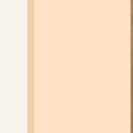
відбудуться планові та
термінові відключення
електроенергії
01-08-26 22:20
Росіяни
атакували Запоріжжя та
область дронами та КАБами:
загинула людина, у місті
сталася велика пожежа (фото,
відео)
06-08-26 07:49
У Запоріжжі
шахед пробив дах
дев'ятиповерхівки і влучив у
квартиру: двоє людей поранені
(фото, відео)
04-08-26 12:35
Побиття, "ями" та
накази стріляти по своїх:
опублікували розслідування про
225-й окремий штурмовий полк,
що зараз знаходиться на
Запорізькому напрямку