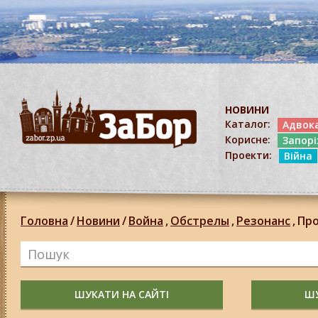
НОВИНИ
Каталог:
Адвок
Корисне:
Запор
Проекти:
Війна
Головна
/
Новини
/
Война
,
Обстрелы
,
Резонанс
,
Пр
ШУКАТИ НА САЙТІ
ШУ