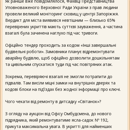
Як раніше вже повідомлялося, Фахівці Представництва
Уповноваженого Верховної Ради України з прав людини
провели великий моніторинг сховищ у центрі Запоріжжя.
Вердикт для міста виявився невтішним — близько 65%
перевірених укриттів мають суттєві зауваження, а частина
взагалі була зачинена наглухо під час тривоги.
Офіційно тендер проходить за кодом «Інші завершальні
будівельні роботи». Замовники планує відремонтувати
аварійну будівлю, щоб офіційно дозволити дошкільнятам
та цивільним спускатися туди під час повітряних атак.
Зокрема, перевіряючі взагалі не змогли потрапити до
підвалів. Там висіли міцні замки на внутрішніх дверях та
кодові блоки на підʼїздах без жодної інформації про ключі.
Чого чекати від ремонту в дитсадку «Світанок»?
З огляду на аукціон від Офісу Омбудсмена, до нового
підрядника, який ремонтуватиме ясла-садок Nº 192,
прикута максимальна увага. В укритті для найменших