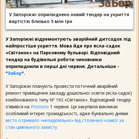
У Запоріжжі оприлюднено новий тендер на укриття
вартістю близько 5 млн грн
У Запоріжжі відремонтують аварійний дитсадок під
найпростіше укриття. Мова йде про ясла-садок
«Світанок» на Парковому бульварі. Відповідний
тендер на будівельні роботи чиновники
оприлюднили в перші дні червня. Детальніше -
"
ЗаБор
".
У Запоріжжі планують провести поточний аварійний
ремонт приміщення закладу дошкільної освіти (ясла-садок)
комбінованого типу Nº 192 «Світанок». Відповідний тендер
з'явився на
Prozorro
1 червня. Ця закупівля викликає
особливий інтерес громадськості, адже буквально днями
місто отримало «незадовільно» від столичної комісії за
стан цивільного захисту.