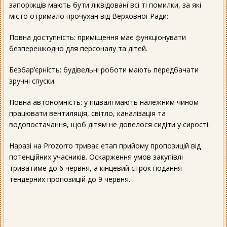
запоріжців мають бути ліквідовані всі ті помилки, за які
місто отримало прочухан від Верховної Ради:
Повна доступність: приміщення має функціонувати
безперешкодно для персоналу та дітей.
Безбарʼєрність: будівельні роботи мають передбачати
зручні спуски.
Повна автономність: у підвалі мають належним чином
працювати вентиляція, світло, каналізація та
водопостачання, щоб дітям не довелося сидіти у сирості.
Наразі на Prozorro триває етап прийому пропозицій від
потенційних учасників. Оскарження умов закупівлі
триватиме до 6 червня, а кінцевий строк подання
тендерних пропозицій до 9 червня.