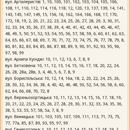
вул. Артилеристів: 1, 10, 100, 101, 102, 103, 104, 105, 106,
108, 11, 110, 112, 114, 116, 118, 12, 120, 13, 137, 139, 14, 141,
143, 145, 147, 149, 15, 156, 16, 162, 164, 166, 168, 17, 170,
172, 18, 19, 2, 20, 21, 22, 23, 24, 25, 26, 27, 28, 29, 3, 30, 31,
32, 33, 34, 35, 36, 37, 38, 39, 4, 40, 41, 42, 43, 44, 45, 46, 47,
48, 49, 5, 50, 51, 52, 53, 54, 55, 56, 57, 58, 59, 6, 60, 61, 62, 63,
64, 65, 66, 67, 68, 69, 7, 70, 71, 72, 73, 74, 75, 76, 77, 78, 79, 8,
80, 81, 82, 83, 84, 85, 86, 87, 88, 89, 9, 90, 91, 92, 93, 95, 96,
97, 98, 99
вул. Архипа Куїнджі: 10, 11, 12, 13, 6, 7, 8, 9
вул. Бетховена: 10, 11, 12, 13, 14, 15, 16, 17, 18, 20, 22, 24,
26, 28, 28а, 28в, 3, 4, 46, 5, 6, 7, 8, 9
вул. Бориспільська: 10, 12, 14, 16а, 18, 2, 20, 22, 24, 25, 26,
28, 30, 32, 34, 36, 38, 4, 40, 42, 46, 48, 50, 52, 54, 56, 58, 6, 60,
62, 64, 66, 68, 70, 72, 8
вул. Верхньохортицька: 10, 11, 12, 13, 14, 15, 16, 17, 18, 19,
20, 21, 22, 23, 24, 25, 26, 27, 28, 29, 30, 31, 32, 33, 34, 35, 36,
38, 5, 53, 55, 57, 58, 5а, 7, 8, 9
вул. Вінницька: 101, 103, 105, 107, 109, 111, 113, 71, 73, 75,
77, 77а, 85, 87, 89, 93, 95, 97, 99
вул. Генераторна: 1, 10, 11, 12, 13, 14, 15, 16, 17, 18, 19, 2,