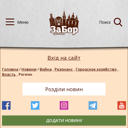
Вхід на сайт
Головна
/
Новини
/
Война
,
Резонанс
,
Городское хозяйство
,
Власть
,
Регион
Розділи новин
ДОДАТИ НОВИНУ