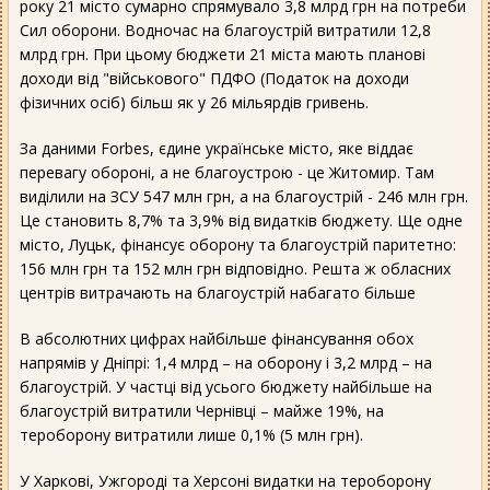
року 21 місто сумарно спрямувало 3,8 млрд грн на потреби
Сил оборони. Водночас на благоустрій витратили 12,8
млрд грн. При цьому бюджети 21 міста мають планові
доходи від "військового" ПДФО (Податок на доходи
фізичних осіб) більш як у 26 мільярдів гривень.
За даними Forbes, єдине українське місто, яке віддає
перевагу обороні, а не благоустрою - це Житомир. Там
виділили на ЗСУ 547 млн грн, а на благоустрій - 246 млн грн.
Це становить 8,7% та 3,9% від видатків бюджету. Ще одне
місто, Луцьк, фінансує оборону та благоустрій паритетно:
156 млн грн та 152 млн грн відповідно. Решта ж обласних
центрів витрачають на благоустрій набагато більше
В абсолютних цифрах найбільше фінансування обох
напрямів у Дніпрі: 1,4 млрд – на оборону і 3,2 млрд – на
благоустрій. У частці від усього бюджету найбільше на
благоустрій витратили Чернівці – майже 19%, на
тероборону витратили лише 0,1% (5 млн грн).
У Харкові, Ужгороді та Херсоні видатки на тероборону