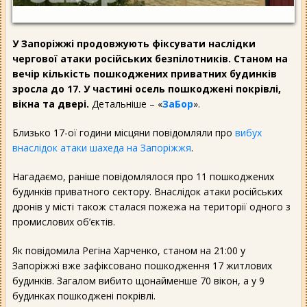
У Запоріжжі продовжують фіксувати наслідки
чергової атаки російських безпілотників. Станом на
вечір кількість пошкоджених приватних будинків
зросла до 17. У частині осель пошкоджені покрівлі,
вікна та двері.
Детальніше – «
ЗаБор
».
Близько 17-ої години місцяни повідомляли про
вибух
внаслідок атаки шахеда на Запоріжжя
.
Нагадаємо, раніше повідомлялося про 11 пошкоджених
будинків приватного сектору. Внаслідок атаки російських
дронів у місті також сталася пожежа на території одного з
промислових об’єктів.
Як повідомила Регіна Харченко, станом на 21:00 у
Запоріжжі вже зафіксовано пошкодження 17 житлових
будинків. Загалом вибито щонайменше 70 вікон, а у 9
будинках пошкоджені покрівлі.