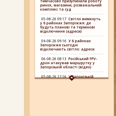
тимчасово призупинили роботу
ринок, магазини, розважальний
комплекс та суд
05-08-26 09:17
Світло вимкнуть
у 6 районах Запоріжжя: де
будуть планові та термінові
відключення (адреси)
04-08-26 09:16
У 6 районах
Запоріжжя сьогодні
відключають світло: адреси
06-08-26 08:13
Російський FPV-
дрон атакував маршрутку у
Запорізькій області (відео)
05-08-26 12:16
У Запорізькій
області ресторан оштрафували
більш ніж на 600 тисяч гривень:
що виявила податкова
06-08-26 09:14
Світло
відключать у 6 районах
Запоріжжя: де не буде
електроенергії 6 серпня