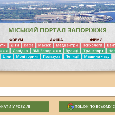
МІСЬКИЙ ПОРТАЛ ЗАПОРІЖЖЯ
ФОРУМ
АФІША
ФІРМИ
ати
Діти
Кафе
Масаж
Медцентри
Психологи
Ван
іжжя
Довідка
ЗМІ Запоріжжя
Вулиці
Транспорт
Но
Ціни
Моніторинг
Пользуха
Петиції
Машина часу
КАТИ У РОЗДІЛІ
ПОШУК ПО ВСЬОМУ 