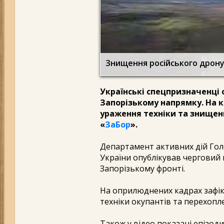
Знищення російського дрон
Українські спецпризначенці
Запорізькому напрямку. На ка
ураження техніки та знищен
«
ЗаБор
».
Департамент активних дій Гол
України опублікував черговий
Запорізькому фронті.
На оприлюднених кадрах зафікс
техніки окупантів та перехопле
Також у відео показані епізоди