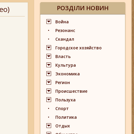
РОЗДІЛИ НОВИН
ео)
Война
Резонанс
Скандал
Городское хозяйство
Власть
Культура
Экономика
Регион
Происшествие
Пользуха
Спорт
Политика
Отдых