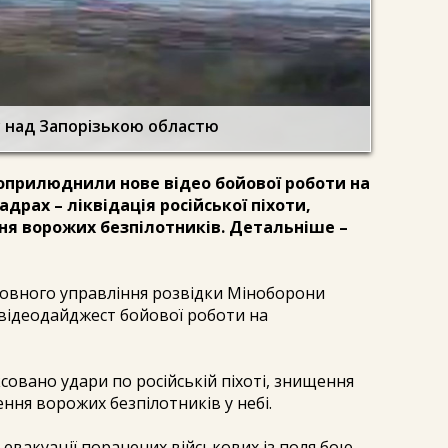
у над Запорізькою областю
 оприлюднили нове відео бойової роботи на
драх – ліквідація російської піхоти,
ня ворожих безпілотників. Детальніше –
овного управління розвідки Міноборони
 відеодайджест бойової роботи на
овано удари по російській піхоті, знищення
ння ворожих безпілотників у небі.
 евакуації поранених військових із поля бою.