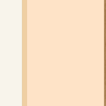
04-08-26 11:14
Що зміниться для
жителів Запоріжжя з серпня:
нові виплати, допомога ВПО та
зміни для ФОПів
01-08-26 14:10
Стали відомі
подробиці ДТП з
неповнолітньою
мотоциклісткою на Космосі в
Запоріжжі (фото, відео)
31-07-26 08:22
Щонайменше
шість вибухів і масштабна
пожежа: вночі росіяни вдарили
по Запоріжжю (фото, відео)
31-07-26 09:33
У трьох районах
Запоріжжя сьогодні
вимикатимуть світло: повний
список адрес
03-08-26 09:03
Без світла у 6
районах Запоріжжя: де 3 серпня
відбудуться планові та
термінові відключення
електроенергії