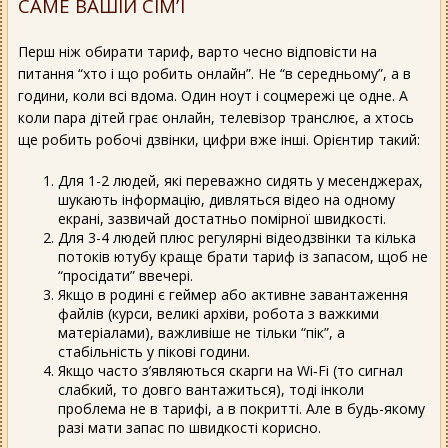
САМЕ ВАШІЙ СІМ’Ї
Перш ніж обирати тариф, варто чесно відповісти на
питання “хто і що робить онлайн”. Не “в середньому”, а в
години, коли всі вдома. Один ноут і соцмережі це одне. А
коли пара дітей грає онлайн, телевізор транслює, а хтось
ще робить робочі дзвінки, цифри вже інші. Орієнтир такий:
Для 1-2 людей, які переважно сидять у месенджерах,
шукають інформацію, дивляться відео на одному
екрані, зазвичай достатньо помірної швидкості.
Для 3-4 людей плюс регулярні відеодзвінки та кілька
потоків ютубу краще брати тариф із запасом, щоб не
“просідати” ввечері.
Якщо в родині є геймер або активне завантаження
файлів (курси, великі архіви, робота з важкими
матеріалами), важливіше не тільки “пік”, а
стабільність у пікові години.
Якщо часто з’являються скарги на Wi‑Fi (то сигнал
слабкий, то довго вантажиться), тоді інколи
проблема не в тарифі, а в покритті. Але в будь-якому
разі мати запас по швидкості корисно.