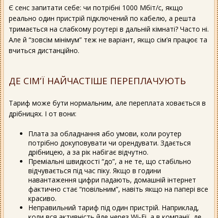
Є сенс запитати себе: чи потрібні 1000 Мбіт/с, якщо
реально один пристрій підключений по кабелю, а решта
тримається на слабкому роутері в дальній кімнаті? Часто ні.
Але й “зовсім мінімум” теж не варіант, якщо сім’я працює та
вчиться дистанційно.
ДЕ СІМ’Ї НАЙЧАСТІШЕ ПЕРЕПЛАЧУЮТЬ
Тариф може бути нормальним, але переплата ховається в
дрібницях. І от вони:
Плата за обладнання або умови, коли роутер
потрібно докуповувати чи орендувати. Здається
дрібницею, а за рік набігає відчутно.
Преміальні швидкості “до”, а не те, що стабільно
відчувається під час піку. Якщо в години
навантаження цифри падають, домашній інтернет
фактично стає “повільним”, навіть якщо на папері все
красиво.
Неправильний тариф під один пристрій. Наприклад,
коли вся активність йде через Wi‑Fi, а в компанії, де