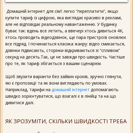
Домашній інтернет для сім’ї легко “переплатити”, якщо
купити тариф із цифрою, яка виглядає красиво в рекламі,
але не відповідає реальному навантаженню. У будинку
буває так: вдень все летить, а ввечері хтось дивиться 4K,
хтось проводить відеодзвінок, ще пара пристроїв оновлює
все підряд. І починається класика жанру: відео смикається,
дзвінки підвисають, сторінки відкриваються зі “спливом”
секунд на десять.Так, це не завжди про швидкість. Частіше
про те, як тариф збігається з вашим сценарієм.
Щоб звузити варіанти без зайвих кроків, зручно глянути,
які є пропозиції та як вони виглядають по умовах.
Наприклад, тарифи на
домашній інтернет
допомагають
швидко зорієнтуватися, що взагалі є в лінійці та на що
дивитися далі.
ЯК ЗРОЗУМІТИ, СКІЛЬКИ ШВИДКОСТІ ТРЕБА