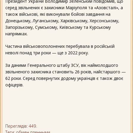
Президент України Володимир Зеленський повідомив, що
серед звільнених є захисники Маріуполя та «Азовсталі», а
також військові, які виконували бойові завдання на
Донецькому, Луганському, Харківському, Херсонському,
Запорізькому, Сумському, Київському та Курському
напрямках.
Частина військовополонених перебувала в російській
неволі понад три роки — ще з 2022 року.
За даними Генерального штабу ЗСУ, вік наймолодшого
звільненого захисника становить 26 років, найстаршого —
62 роки. Серед повернутих додому українців є також двоє
офіцерів.
Переглядів: 449.
Теги:
обмен пленными