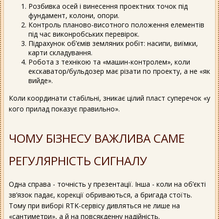
Розбивка осей і винесення проектних точок під
фундамент, колони, опори.
Контроль планово-висотного положення елементів
під час виконробських перевірок.
Підрахунок об’ємів земляних робіт: насипи, виїмки,
карти складування.
Робота з технікою та «машин-контролем», коли
екскаватор/бульдозер має різати по проекту, а не «як
вийде».
Коли координати стабільні, зникає цілий пласт суперечок «у
кого прилад показує правильно».
ЧОМУ БІЗНЕСУ ВАЖЛИВА САМЕ
РЕГУЛЯРНІСТЬ СИГНАЛУ
Одна справа - точність у презентації. Інша - коли на об’єкті
зв’язок падає, корекції обриваються, а бригада стоїть.
Тому при виборі RTK-сервісу дивляться не лише на
«сантиметри», а й на повсякденну надійність.