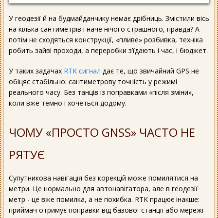
У геодезії й на будмайданчику немає дрібниць. Змістили вісь
на кілька сантиметрів і наче нічого страшного, правда? А
потім не сходяться конструкції, «пливе» розбивка, техніка
робить зайві проходи, а переробки з’їдають і час, і бюджет.
У таких задачах
RTK сигнал
дає те, що звичайний GPS не
обіцяє стабільно: сантиметрову точність у режимі
реального часу. Без танців із поправками «після зміни»,
коли вже темно і хочеться додому.
ЧОМУ «ПРОСТО GNSS» ЧАСТО НЕ
РЯТУЄ
Супутникова навігація без корекцій може помилятися на
метри. Це нормально для автонавігатора, але в геодезії
метр - це вже помилка, а не похибка. RTK працює інакше:
приймач отримує поправки від базової станції або мережі