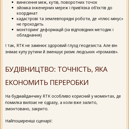
винесення меж, кутів, поворотних точок
зйомка інженерних мереж і прив’язка об’єктів до
координат
кадастрові та землевпорядні роботи, де «плюс-мінус»
не проходить
моніторинг деформацій (за відповідних методик і
обладнання)
І так, RTK не замінює здоровий глузд геодезиста. Але він
знімає купу рутини й зменшує ризик людських «промахів».
БУДІВНИЦТВО: ТОЧНІСТЬ, ЯКА
ЕКОНОМИТЬ ПЕРЕРОБКИ
На будмайданчику RTK особливо корисний у моментах, де
помилка вилізає не одразу, а коли вже залито,
змонтовано, закрито.
Найпоширеніші сценарії: