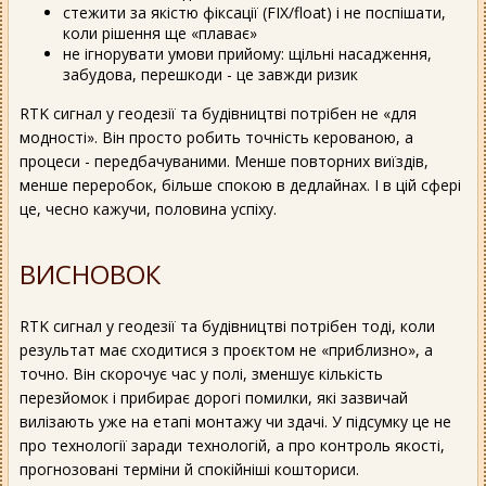
стежити за якістю фіксації (FIX/float) і не поспішати,
коли рішення ще «плаває»
не ігнорувати умови прийому: щільні насадження,
забудова, перешкоди - це завжди ризик
RTK сигнал у геодезії та будівництві потрібен не «для
модності». Він просто робить точність керованою, а
процеси - передбачуваними. Менше повторних виїздів,
менше переробок, більше спокою в дедлайнах. І в цій сфері
це, чесно кажучи, половина успіху.
ВИСНОВОК
RTK сигнал у геодезії та будівництві потрібен тоді, коли
результат має сходитися з проєктом не «приблизно», а
точно. Він скорочує час у полі, зменшує кількість
перезйомок і прибирає дорогі помилки, які зазвичай
вилізають уже на етапі монтажу чи здачі. У підсумку це не
про технології заради технологій, а про контроль якості,
прогнозовані терміни й спокійніші кошториси.