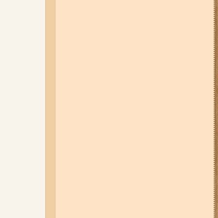
05-08-26 12:16
У Запорізькій
області ресторан оштрафували
більш ніж на 600 тисяч гривень:
що виявила податкова
06-08-26 09:14
Світло
відключать у 6 районах
Запоріжжя: де не буде
електроенергії 6 серпня
07-08-26 08:56
У п’яти районах
Запоріжжя вимикатимуть
світло: адреси
04-08-26 11:14
Що зміниться для
жителів Запоріжжя з серпня:
нові виплати, допомога ВПО та
зміни для ФОПів
03-08-26 09:03
Без світла у 6
районах Запоріжжя: де 3 серпня
відбудуться планові та
термінові відключення
електроенергії
06-08-26 07:49
У Запоріжжі
шахед пробив дах