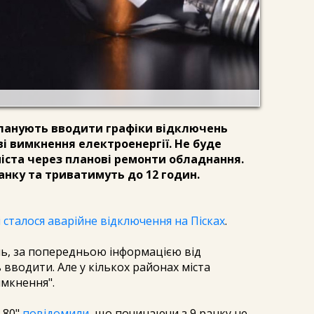
 планують вводити графіки відключень
ві вимкнення електроенергії. Не буде
міста через планові ремонти обладнання.
анку та триватимуть до 12 годин.
 сталося аварійне відключення на Пісках
.
ь, за попередньою інформацією від
 вводити. Але у кількох районах міста
имкнення".
-80"
повідомили
, що починаючи з 9 ранку не