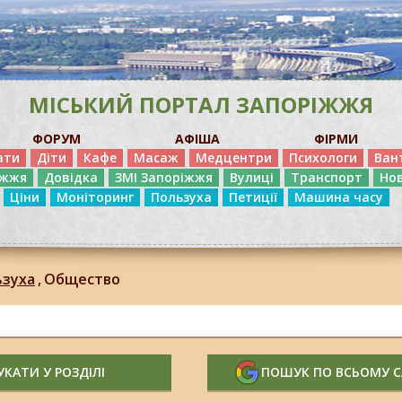
МІСЬКИЙ ПОРТАЛ ЗАПОРІЖЖЯ
ФОРУМ
АФІША
ФІРМИ
ати
Діти
Кафе
Масаж
Медцентри
Психологи
Ван
іжжя
Довідка
ЗМІ Запоріжжя
Вулиці
Транспорт
Но
Ціни
Моніторинг
Пользуха
Петиції
Машина часу
ьзуха
,
Общество
КАТИ У РОЗДІЛІ
ПОШУК ПО ВСЬОМУ 