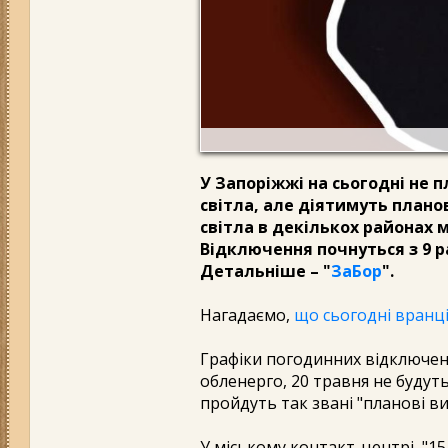
У Запоріжжі на сьогодні не
світла, але діятимуть плано
світла в декількох районах 
Відключення почнуться з 9 р
Детальніше – "
ЗаБор
".
Нагадаємо,
що сьогодні вранці
Графіки погодинних відключен
обленерго, 20 травня не будуть
пройдуть так звані "планові в
У міському контакт-центрі "15