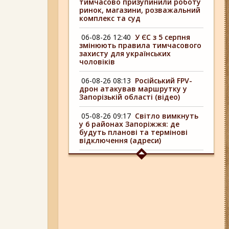
тимчасово призупинили роботу
ринок, магазини, розважальний
комплекс та суд
06-08-26 12:40
У ЄС з 5 серпня
змінюють правила тимчасового
захисту для українських
чоловіків
06-08-26 08:13
Російський FPV-
дрон атакував маршрутку у
Запорізькій області (відео)
05-08-26 09:17
Світло вимкнуть
у 6 районах Запоріжжя: де
будуть планові та термінові
відключення (адреси)
04-08-26 09:16
У 6 районах
Запоріжжя сьогодні
відключають світло: адреси
06-08-26 17:11
Три заклади із
Запоріжжя стали фіналістами
української ресторанної премії