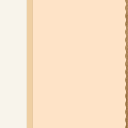
дев'ятиповерхівки і влучив у
квартиру: двоє людей поранені
(фото, відео)
04-08-26 12:35
Побиття, "ями" та
накази стріляти по своїх:
опублікували розслідування про
225-й окремий штурмовий полк,
що зараз знаходиться на
Запорізькому напрямку
05-08-26 07:50
Військові рф
атакували дитячу лікарню та
муніципальний автобус у
Запоріжжі (фото, відео)
01-08-26 22:20
Росіяни
атакували Запоріжжя та
область дронами та КАБами:
загинула людина, у місті
сталася велика пожежа (фото,
відео)