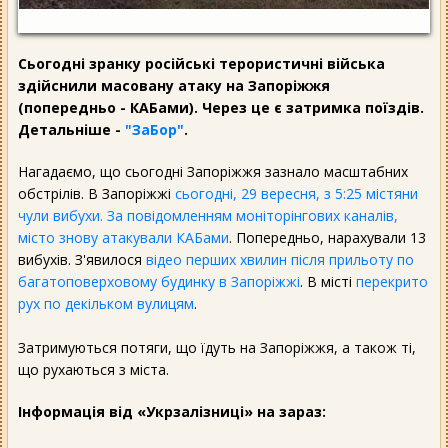
Сьогодні зранку російські терористичні війська
здійснили масовану атаку на Запоріжжя
(попередньо - КАБами). Через це є затримка поїздів.
Детальніше -
"ЗаБор"
.
Нагадаємо, що сьогодні Запоріжжя зазнало масштабних
обстрілів. В Запоріжжі
сьогодні, 29 вересня, з 5:25 містяни
чули вибухи. За повідомленням моніторінгових каналів,
місто знову атакували КАБами
. Попередньо, нарахували 13
вибухів. З'явилося
відео перших хвилин після прильоту по
багатоповерховому будинку в Запоріжжі
. В місті
перекрито
рух по декільком вулицям
.
Затримуються потяги, що їдуть на Запоріжжя, а також ті,
що рухаються з міста.
Інформація від «Укрзалізниці» на зараз: