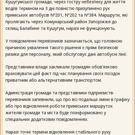
Кушугумської громади, через гостру небезпеку для життя
водіїв терміном на 3 дні повністю призупинено рух
приміських автобусів Nº201, Nº202 та Nº384. Маршрути, які
пролягають через Комунарський район Запоріжжя до
селищ Балабине та Кушугум, наразі не функціонують.
У повідомленні перевізників зазначається, що головною
причиною ухвалення такого рішення є прямі безпекові
ризики для персоналу, який обслуговує дані автобусні лінії.
Представники влади закликали громадян обов'язково
враховувати цей факт під час планування своїх поїздок
приватним або альтернативним транспортом.
Адміністрація громади та представники підприємств-
перевізників запевнили, що про всі подальші зміни в графіку
або про відновлення роботи приміських маршруток
жителів громади та міста буде поінформовано у
спеціальних додаткових повідомленнях.
Наразі точні терміни відновлення стабільного руху