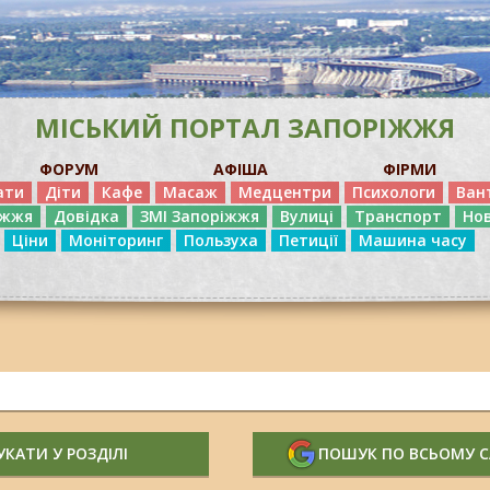
МІСЬКИЙ ПОРТАЛ ЗАПОРІЖЖЯ
ФОРУМ
АФІША
ФІРМИ
ати
Діти
Кафе
Масаж
Медцентри
Психологи
Ван
іжжя
Довідка
ЗМІ Запоріжжя
Вулиці
Транспорт
Но
Ціни
Моніторинг
Пользуха
Петиції
Машина часу
КАТИ У РОЗДІЛІ
ПОШУК ПО ВСЬОМУ 