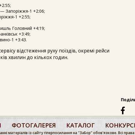
2:55;
— Запоріжжя-1 +2:06;
ріжжя-1 +2:55;
ишль Головний +4:19;
нківськ +3:49;
ино-1 +3:43.
рвісу відстеження руху поїздів, окремі рейси
ків хвилин до кількох годин.
Поділ
М
ФОТОГАЛЕРЕЯ
КАТАЛОГ
КОНКУРС
нні матеріалів із сайту гіперпосилання на "ЗаБор" обов'язкове. Всі права