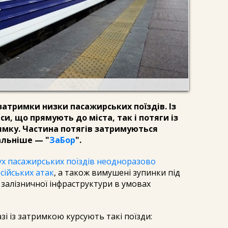
затримки низки пасажирських поїздів. Із
и, що прямують до міста, так і потяги із
ямку. Частина потягів затримуються
льніше — "
ЗаБор
".
ух пасажирських поїздів неодноразово
сійських атак
, а також вимушені зупинки під
 залізничної інфраструктури в умовах
зі із затримкою курсують такі поїзди: