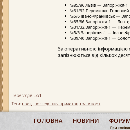
№85/86 Львів — Запоріжжя-1 +
№31/32 Перемишль Головний 
№5/6 Івано-Франківськ — Запо
№85/86 Запоріжжя-1 — Львів;
№31/32 Запоріжжя-1 — Перем
№5/6 Запоріжжя-1 — Івано-Фра
№39/40 Запоріжжя-1 — Солотв
За оперативною інформацією се
запізнюються від кількох десят
Переглядів: 551.
Теги:
поезд
последствия прилетов
транспорт
ГОЛОВНА
НОВИНИ
ФОРУ
При копіюва