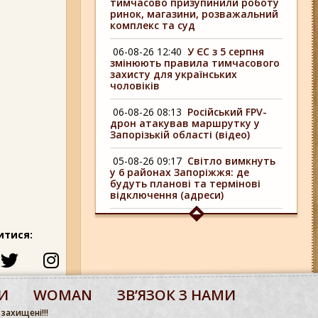
тимчасово призупинили роботу
ринок, магазини, розважальний
комплекс та суд
06-08-26 12:40
У ЄС з 5 серпня
змінюють правила тимчасового
захисту для українських
чоловіків
06-08-26 08:13
Російський FPV-
дрон атакував маршрутку у
Запорізькій області (відео)
05-08-26 09:17
Світло вимкнуть
у 6 районах Запоріжжя: де
будуть планові та термінові
відключення (адреси)
04-08-26 09:16
У 6 районах
Запоріжжя сьогодні
итися:
відключають світло: адреси
06-08-26 17:11
Три заклади із
Запоріжжя стали фіналістами
И
WOMAN
ЗВʼЯЗОК З НАМИ
української ресторанної премії
 захищені!!!