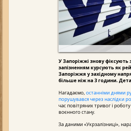
У Запоріжжі знову фіксують 
запізненням курсують як рейс
Запоріжжя у західному напр
більше ніж на 3 години.
Дета
Нагадаємо,
останніми днями р
порушувався через наслідки ро
час повітряних тривог і роботу
воєнного стану.
За даними «Укрзалізниці», нара