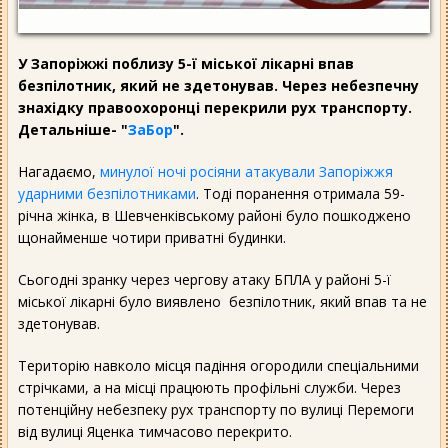
У Запоріжжі поблизу 5-ї міської лікарні впав
безпілотник, який не здетонував. Через небезпечну
знахідку правоохоронці перекрили рух транспорту.
Детальніше- "
ЗаБор
".
Нагадаємо,
минулої ночі росіяни атакували Запоріжжя
ударними безпілотниками
. Тоді поранення отримала 59-
річна жінка, в Шевченківському районі було пошкоджено
щонайменше чотири приватні будинки.
Сьогодні зранку через чергову атаку БПЛА у районі 5-ї
міської лікарні було виявлено
безпілотник, який впав та не
здетонував.
Територію навколо місця падіння огородили спеціальними
стрічками, а на місці працюють профільні служби. Через
потенційну небезпеку рух транспорту по вулиці Перемоги
від вулиці Яценка тимчасово перекрито.