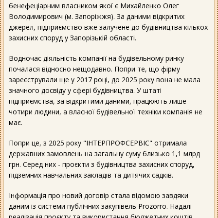
бенефеціарним власником якої є Михайленко Олег
Володимирович (м. Запоріжжя). За даними відкритих
джерел, підприємство вже залучене до будівництва кількох
захисних споруд у Запорізькій області.
Водночас діяльність компанії на будівельному ринку
почалася відносно нещодавно. Попри те, що фірму
зареєстрували ще у 2017 році, до 2025 року вона не мала
значного досвіду у сфері будівництва. У штаті
підприємства, за відкритими даними, працюють лише
чотири людини, а власної будівельної техніки компанія не
має.
Попри це, з 2025 року "ІНТЕРПРОФСЕРВІС" отримала
державних замовлень на загальну суму близько 1,1 млрд
грн. Серед них - проєкти з будівництва захисних споруд,
підземних навчальних закладів та дитячих садків.
Інформація про новий договір стала відомою завдяки
даним із системи публічних закупівель Prozorro. Надалі
реалізація проєкту та використання бюджетних коштів