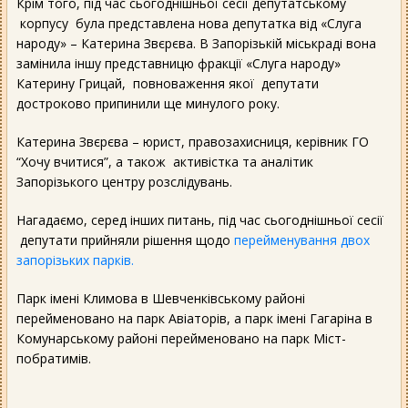
Крім того, під час сьогоднішньої сесії депутатському
корпусу була представлена нова депутатка від «Слуга
народу» – Катерина Звєрєва. В Запорізькій міськраді вона
замінила іншу представницю фракції «Слуга народу»
Катерину Грицай, повноваження якої депутати
достроково припинили ще минулого року.
Катерина Звєрєва – юрист, правозахисниця, керівник ГО
“Хочу вчитися”, а також активістка та аналітик
Запорізького центру розслідувань.
Нагадаємо, серед інших питань, під час сьогоднішньої сесії
депутати прийняли рішення щодо
перейменування двох
запорізьких парків.
Парк імені Климова в Шевченківському районі
перейменовано на парк Авіаторів, а парк імені Гагаріна в
Комунарському районі перейменовано на парк Міст-
побратимів.