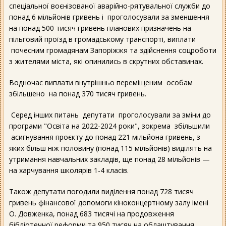
спеціальної воєнізованої аварійно-рятувальної служби до
понад 6 мільйонів гривень і проголосували за зменшення
на понад 500 тисяч гривень планових призначень на
пільговий проїзд в громадському транспорті, виплати
почесним громадянам Запоріжжя та здійснення соцроботи
з жителями міста, які опинились в скрутних обставинах.
Водночас виплати внутрішньо переміщеним особам
збільшено на понад 370 тисяч гривень.
Серед інших питань депутати проголосували за зміни до
програми "Освіта на 2022-2024 роки", зокрема збільшили
асигнування проєкту до понад 221 мільйона гривень, з
яких більш ніж половину (понад 115 мільйонів) виділять на
утримання навчальних закладів, ще понад 28 мільйонів —
на харчування школярів 1-4 класів.
Також депутати погодили виділення понад 728 тисяч
гривень фінансової допомоги кіноконцертному залу імені
О. Довженка, понад 683 тисячі на продовження
бібліотечної реформи та 950 тисяч на облаштування