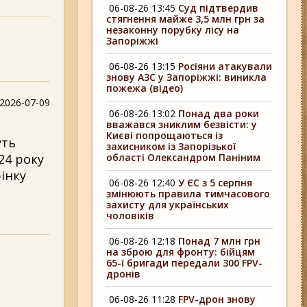
06-08-26 13:45
Суд підтвердив
стягнення майже 3,5 млн грн за
незаконну порубку лісу на
Запоріжжі
06-08-26 13:15
Росіяни атакували
знову АЗС у Запоріжжі: виникла
пожежа (відео)
2026-07-09
06-08-26 13:02
Понад два роки
вважався зниклим безвісти: у
Києві попрощаються із
уть
захисником із Запорізької
області Олександром Паніним
24 року
рінку
06-08-26 12:40
У ЄС з 5 серпня
змінюють правила тимчасового
захисту для українських
чоловіків
06-08-26 12:18
Понад 7 млн грн
на зброю для фронту: бійцям
65-ї бригади передали 300 FPV-
дронів
06-08-26 11:28
FPV-дрон знову