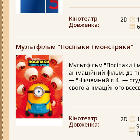
Кінотеатр
2D
1
Довженка
:
6
Мультфільм "Посіпаки і монстряки"
Мультфільм "Посіпаки і 
анімаційний фільм, де пі
— "Нікчемний я 4" — студ
свого анімаційного всесв
Кінотеатр
2D
1
Довженка
:
9
г