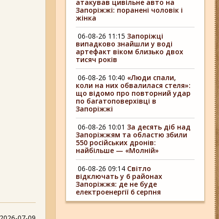
атакував цивільне авто на
Запоріжжі: поранені чоловік і
жінка
06-08-26 11:15
Запоріжці
випадково знайшли у воді
артефакт віком близько двох
тисяч років
06-08-26 10:40
«Люди спали,
коли на них обвалилася стеля»:
що відомо про повторний удар
по багатоповерхівці в
Запоріжжі
06-08-26 10:01
За десять діб над
Запоріжжям та областю збили
550 російських дронів:
найбільше — «Молній»
06-08-26 09:14
Світло
відключать у 6 районах
Запоріжжя: де не буде
електроенергії 6 серпня
2026-07-09