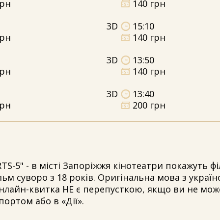
грн
140 грн
3D
15:10
грн
140 грн
3D
13:50
грн
140 грн
3D
13:40
грн
200 грн
TS-5" - в місті Запоріжжя кінотеатри покажуть ф
льм суворо з 18 років. Оригінальна мова з украї
онлайн-квитка НЕ є перепусткою, якщо ви не мож
портом або в «Дії».