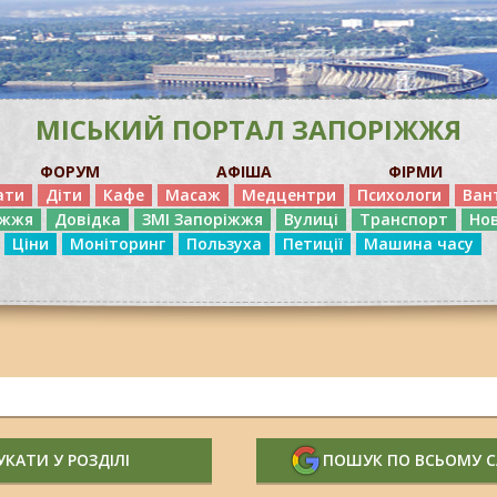
МІСЬКИЙ ПОРТАЛ ЗАПОРІЖЖЯ
ФОРУМ
АФІША
ФІРМИ
ати
Діти
Кафе
Масаж
Медцентри
Психологи
Ван
іжжя
Довідка
ЗМІ Запоріжжя
Вулиці
Транспорт
Но
Ціни
Моніторинг
Пользуха
Петиції
Машина часу
КАТИ У РОЗДІЛІ
ПОШУК ПО ВСЬОМУ 