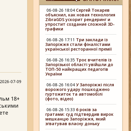
06-08-26 18:04
Сергей Токарев
объяснил, как новая технология
ZibraGDS ускорит рендеринг и
упростит создание сложной 3D-
графики
06-08-26 17:11
Три заклади із
Запоріжжя стали фіналістами
української ресторанної премії
06-08-26 16:35
Троє вчителів із
Запорізької області увійшли до
ТОП-50 найкращих педагогів
України
2026-07-09
06-08-26 16:04
У Запоріжжі після
ворожого удару пошкоджено
гуртожиток та автомобілі
ільм 18+
(фото, відео)
нськими
06-08-26 15:33
6 років за
ете
гратами: суд підтвердив вирок
мешканцю Запоріжжя, який
згватував власну доньку