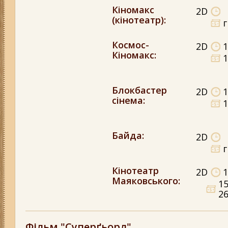
Кіномакс
2D
(кінотеатр)
:
Космос-
2D
1
Кіномакс
:
1
Блокбастер
2D
1
сінема
:
1
Байда
:
2D
Кінотеатр
2D
1
Маяковського
:
15
26
Фільм "Суперґьорл"