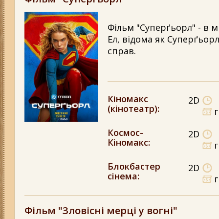
Фільм "Суперґьорл" - в м
Ел, відома як Суперґьо
справ.
Кіномакс
2D
(кінотеатр)
:
Космос-
2D
Кіномакс
:
Блокбастер
2D
сінема
:
Фільм "Зловісні мерці у вогні"