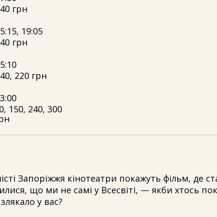
40 грн
5:15, 19:05
40 грн
5:10
40, 220 грн
3:00
0, 150, 240, 300
рн
місті Запоріжжя кінотеатри покажуть фільм, де с
лися, що ми не самі у Всесвіті, — якби хтось по
 злякало у вас?