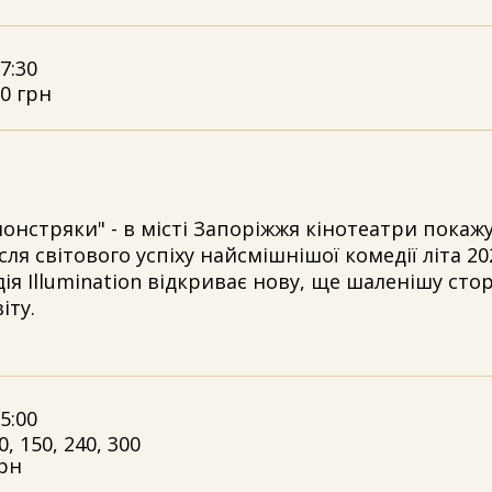
7:30
0 грн
монстряки" - в місті Запоріжжя кінотеатри покаж
сля світового успіху найсмішнішої комедії літа 20
ія Illumination відкриває нову, ще шаленішу сто
іту.
5:00
0, 150, 240, 300
рн