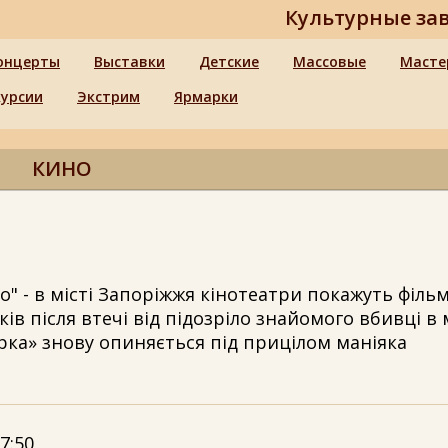
Культурные за
онцерты
Выставки
Детские
Массовые
Масте
курсии
Экстрим
Ярмарки
КИНО
" - в місті Запоріжжя кінотеатри покажуть фільм
ів після втечі від підозріло знайомого вбивці в 
ірка» знову опиняється під прицілом маніяка
7:50