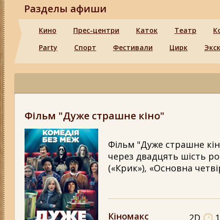
Разделы афиши
Кино
Прес-центри
Каток
Театр
К
Party
Спорт
Фестивали
Цирк
Экс
Фільм "Дуже страшне кіно"
Фільм "Дуже страшне кіно
через двадцять шість рок
(«Крик»), «Основна четв
Кіномакс
2D
1