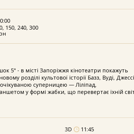
0:00
0, 150, 240, 300
рн
шок 5" - в місті Запоріжжя кінотеатри покажуть
овому розділі культової історії Базз, Вуді, Джессі 
еочікуваною суперницею — Ліліпад,
ншетом у формі жабки, що перевертає їхній сві
3D
11:45