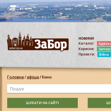
НОВИНИ
Каталог:
Адвок
Корисне:
Запор
Проекти:
Війна
Головна
/
афіша
/
Кино
ШУКАТИ НА САЙТІ
ШУ