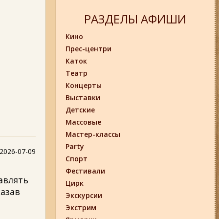
РАЗДЕЛЫ АФИШИ
Кино
Прес-центри
Каток
Театр
Концерты
Выставки
Детские
Массовые
Мастер-классы
Party
2026-07-09
Спорт
Фестивали
тавлять
Цирк
казав
Экскурсии
Экстрим