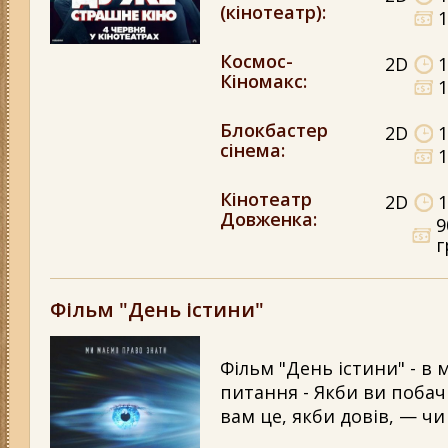
(кінотеатр)
:
1
Космос-
2D
1
Кіномакс
:
1
Блокбастер
2D
1
сінема
:
1
Кінотеатр
2D
1
Довженка
:
9
г
Фільм "День істини"
Фільм "День істини" - в 
питання - Якби ви побачи
вам це, якби довів, — чи