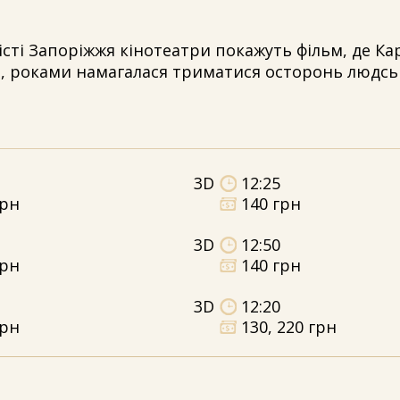
істі Запоріжжя кінотеатри покажуть фільм, де Ка
рл, роками намагалася триматися осторонь людсь
3D
12:25
грн
140 грн
3D
12:50
грн
140 грн
3D
12:20
грн
130, 220 грн