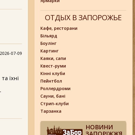
Ярмарки
ОТДЫХ В ЗАПОРОЖЬЕ
Кафе, ресторани
Більярд
Боулінг
Картинг
2026-07-09
Каяки, сапи
Квест-руми
Кінні клуби
та їхні
Пейнтбол
Роллердроми
т
Сауни, бані
Стрип-клуби
Тарзанка
НОВИНИ
ЗАПОРІЖЖЯ