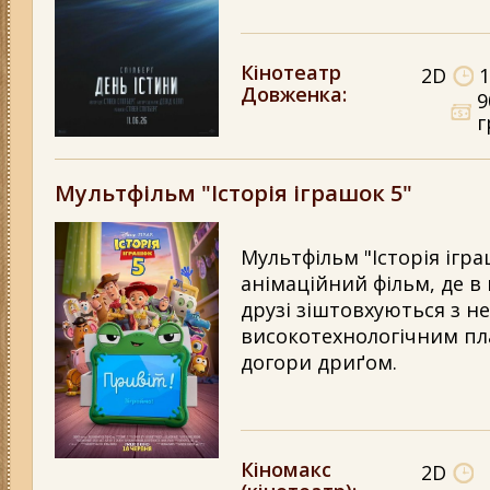
Кінотеатр
2D
1
Довженка
:
9
г
Мультфільм "Історія іграшок 5"
Мультфільм "Історія ігра
анімаційний фільм, де в н
друзі зіштовхуються з н
високотехнологічним пла
догори дриґом.
Кіномакс
2D