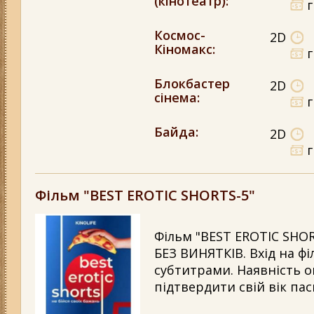
(кінотеатр)
:
Космос-
2D
Кіномакс
:
Блокбастер
2D
сінема
:
Байда
:
2D
Фільм "BEST EROTIC SHORTS-5"
Фільм "BEST EROTIC SHOR
БЕЗ ВИНЯТКІВ. Вхід на фі
субтитрами. Наявність 
підтвердити свій вік пас