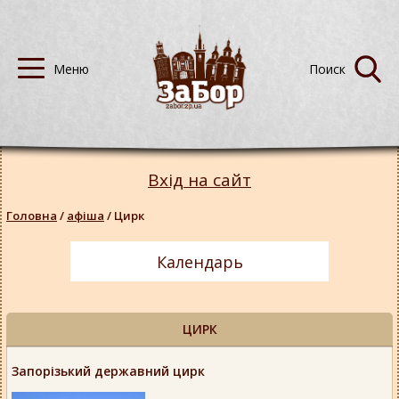
Вхід на сайт
Головна
/
афіша
/
Цирк
Календарь
ЦИРК
Запорізький державний цирк