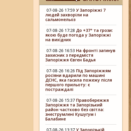
07-08-26 17:59
У Запоріжжі 7
людей захворіли на
сальмонельоз
07-08-26 17:28
До +37° та грози:
якою буде погода у Запоріжжі
на вихідних
07-08-26 16:53
На фронті загинув
захисник з передмістя
Запоріжжя Євген Бадья
07-08-26 16:26
Під Запоріжжям
росіяни вдарили по машині
ДСНС, яка гасила пожежу після
першого прильоту: є
постраждалі
07-08-26 15:37
Правобережжя
Запоріжжя та Запорізький
район частково без світла:
знеструмлені Кушугум і
Балабине
07-08-26 13:37
У Запорізькій