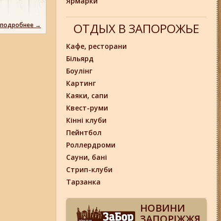
Ярмарки
ОТДЫХ В ЗАПОРОЖЬЕ
 подробнее →
Кафе, ресторани
Більярд
Боулінг
Картинг
Каяки, сапи
Квест-руми
Кінні клуби
Пейнтбол
Роллердроми
Сауни, бані
Стрип-клуби
Тарзанка
НОВИНИ
ЗАПОРІЖЖЯ