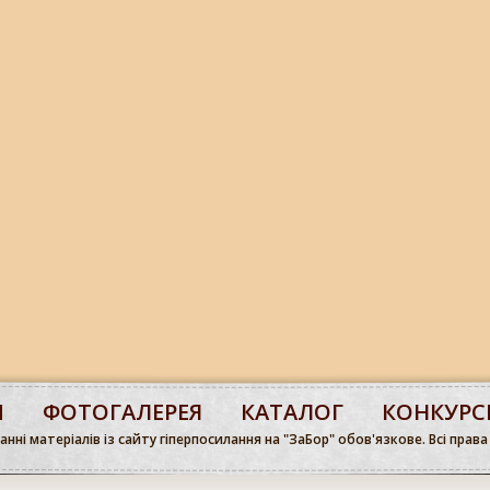
М
ФОТОГАЛЕРЕЯ
КАТАЛОГ
КОНКУРС
нні матеріалів із сайту гіперпосилання на "ЗаБор" обов'язкове. Всі права