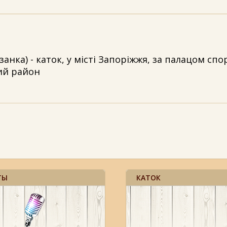
анка) - каток, у місті Запоріжжя, за палацом спо
ий район
ТЫ
КАТОК