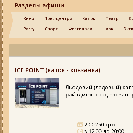
Разделы афиши
Кино
Прес-центри
Каток
Театр
К
Party
Спорт
Фестивали
Цирк
Экс
ICE POINT (каток - ковзанка)
Льодовий (ледовый) като
райадміністрацією Запо
200-250 грн
з 12:00 до 20:00