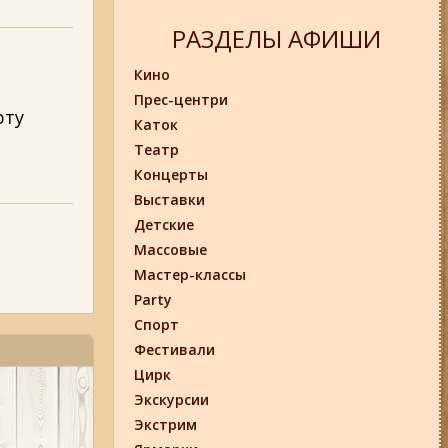
РАЗДЕЛЫ АФИШИ
Кино
Прес-центри
рту
Каток
Театр
Концерты
Выставки
Детские
Массовые
Мастер-классы
Party
Спорт
Фестивали
Цирк
Экскурсии
Экстрим