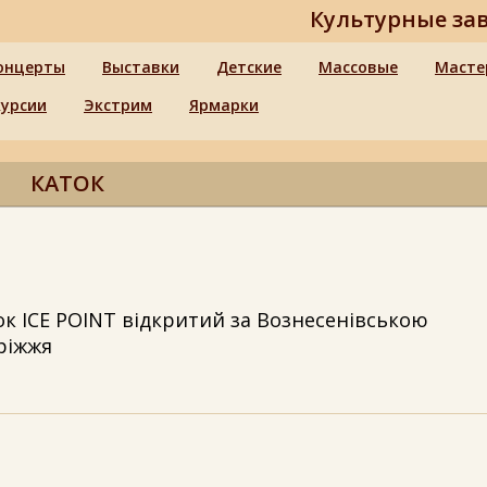
Культурные за
онцерты
Выставки
Детские
Массовые
Масте
курсии
Экстрим
Ярмарки
КАТОК
к ICE POINT відкритий за Вознесенівською
ріжжя