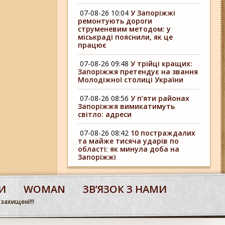
07-08-26 10:04
У Запоріжжі
ремонтують дороги
струменевим методом: у
міськраді пояснили, як це
працює
07-08-26 09:48
У трійці кращих:
Запоріжжя претендує на звання
Молодіжної столиці України
07-08-26 08:56
У п’яти районах
Запоріжжя вимикатимуть
світло: адреси
07-08-26 08:42
10 постраждалих
та майже тисяча ударів по
області: як минула доба на
Запоріжжі
И
WOMAN
ЗВʼЯЗОК З НАМИ
 захищені!!!