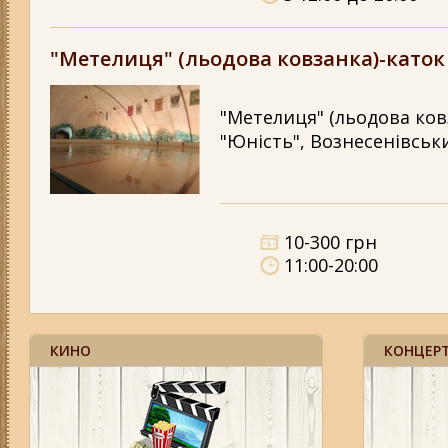
"Метелиця" (льодова ковзанка)-каток
"Метелиця" (льодова ковз
"Юність", Вознесенівськ
10-300 грн
11:00-20:00
КИНО
КОНЦЕР