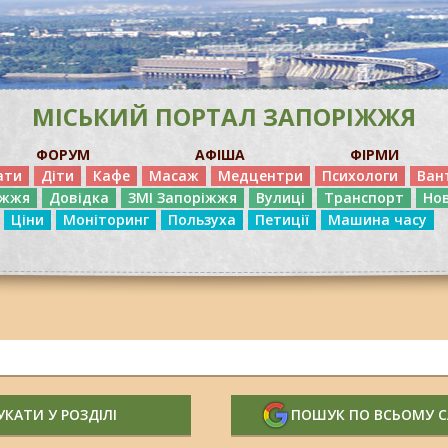
МІСЬКИЙ ПОРТАЛ ЗАПОРІЖЖЯ
ФОРУМ
АФІША
ФІРМИ
ати
Діти
Кафе
Масаж
Медцентри
Психологи
Ван
іжжя
Довідка
ЗМІ Запоріжжя
Вулиці
Транспорт
Но
Ціни
Моніторинг
Пользуха
Петиції
Машина часу
КАТИ У РОЗДІЛІ
ПОШУК ПО ВСЬОМУ 