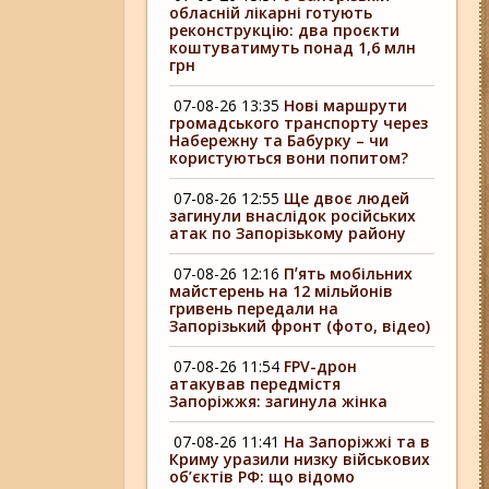
обласній лікарні готують
реконструкцію: два проєкти
коштуватимуть понад 1,6 млн
грн
07-08-26 13:35
Нові маршрути
громадського транспорту через
Набережну та Бабурку – чи
користуються вони попитом?
07-08-26 12:55
Ще двоє людей
загинули внаслідок російських
атак по Запорізькому району
07-08-26 12:16
Пʼять мобільних
майстерень на 12 мільйонів
гривень передали на
Запорізький фронт (фото, відео)
07-08-26 11:54
FPV-дрон
атакував передмістя
Запоріжжя: загинула жінка
07-08-26 11:41
На Запоріжжі та в
Криму уразили низку військових
об’єктів РФ: що відомо