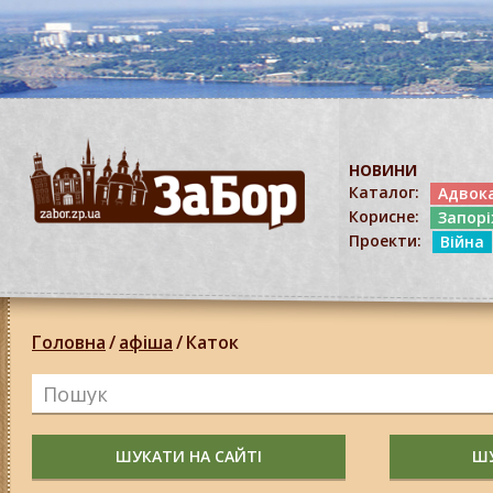
НОВИНИ
Каталог:
Адвок
Корисне:
Запор
Проекти:
Війна
Головна
/
афіша
/
Каток
ШУКАТИ НА САЙТІ
ШУ