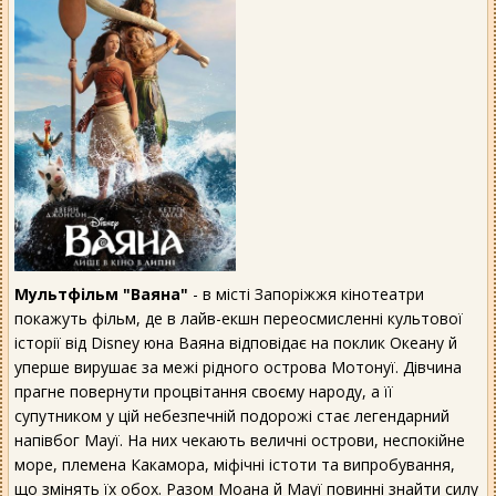
Мультфільм "Ваяна"
- в місті Запоріжжя кінотеатри
покажуть фільм, де в лайв-екшн переосмисленні культової
історії від Disney юна Ваяна відповідає на поклик Океану й
уперше вирушає за межі рідного острова Мотонуї. Дівчина
прагне повернути процвітання своєму народу, а її
супутником у цій небезпечній подорожі стає легендарний
напівбог Мауї. На них чекають величні острови, неспокійне
море, племена Какамора, міфічні істоти та випробування,
що змінять їх обох. Разом Моана й Мауї повинні знайти силу