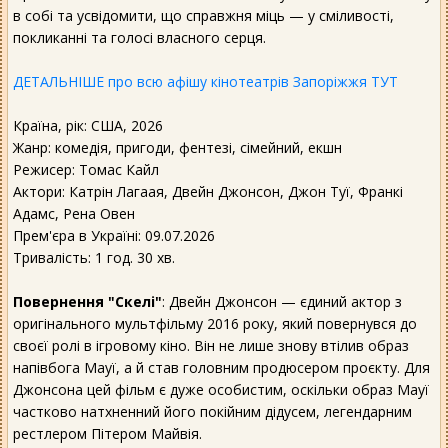
в собі та усвідомити, що справжня міць — у сміливості,
покликанні та голосі власного серця.
ДЕТАЛЬНІШЕ про всю афішу кінотеатрів Запоріжжя ТУТ
Країна, рік: США, 2026
Жанр: комедія, пригоди, фентезі, сімейний, екшн
Режисер: Томас Кайл
Актори: Катрін Лагаая, Двейн Джонсон, Джон Туї, Франкі
Адамс, Рена Овен
Прем'єра в Україні: 09.07.2026
Тривалість: 1 год. 30 хв.
Повернення "Скелі"
: Двейн Джонсон — єдиний актор з
оригінального мультфільму 2016 року, який повернувся до
своєї ролі в ігровому кіно. Він не лише знову втілив образ
напівбога Мауї, а й став головним продюсером проєкту. Для
Джонсона цей фільм є дуже особистим, оскільки образ Мауї
частково натхненний його покійним дідусем, легендарним
рестлером Пітером Майвія.