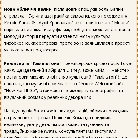
Нове обличчя Ваяни
: після довгих пошуків роль Ваяни
отримала 17-річна австралійка самоанського походження
Кетрін Лага'айя. Ауліі Кравалью (голос оригінальної Моани)
вирішила не зніматися у фільмі, щоб дати можливість новій
молодій акторці передати автентичність культури
тихоокеанських островів, проте вона залишилася в проєкті
як виконавча продюсерка.
Режисер із "Гамільтона"
- режисерське крісло посів Томас
Кайл. Це ідеальний вибір для Disney, адже Кайл — майстер
постановки мюзиклів (він зняв культовий "Гамільтон"). Це
означає, що музичні номери, як-от "You're Welcome" або
"How Far I'll Go", отримають неймовірну хореографію та
візуальний розмах у реальних декораціях.
На відміну від багатьох інших адаптацій, зйомки проходили
на реальних островах Полінезії. Команда приділила
величезну увагу деталям костюмів, татуювань та
традиційних каное (wa'a). Консультантами виступали
старійшини та історики островів, щоб фільм максимально