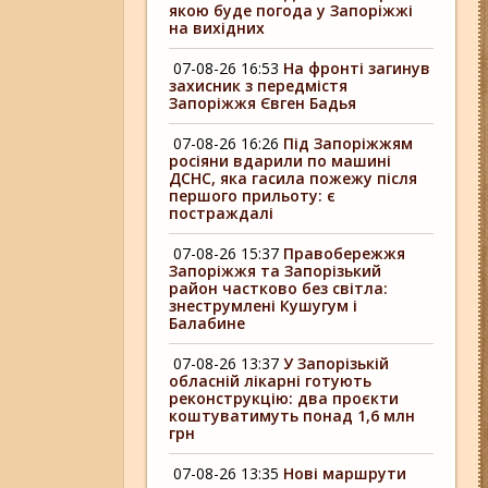
якою буде погода у Запоріжжі
на вихідних
07-08-26 16:53
На фронті загинув
захисник з передмістя
Запоріжжя Євген Бадья
07-08-26 16:26
Під Запоріжжям
росіяни вдарили по машині
ДСНС, яка гасила пожежу після
першого прильоту: є
постраждалі
07-08-26 15:37
Правобережжя
Запоріжжя та Запорізький
район частково без світла:
знеструмлені Кушугум і
Балабине
07-08-26 13:37
У Запорізькій
обласній лікарні готують
реконструкцію: два проєкти
коштуватимуть понад 1,6 млн
грн
07-08-26 13:35
Нові маршрути