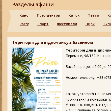
Разделы афиши
Кино
Прес-центри
Каток
Театр
К
Party
Спорт
Фестивали
Цирк
Экс
Територія для відпочинку з басейном
Територія для відпочи
Перемоги, 98/162. На тери
Басейн працює з 9:00 до 20
Номер телефону: +38 (073
Також у Starbath House мож
проживання з понеділка по
У вартість входять снідан
– 1000 гривень за годину