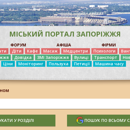
МІСЬКИЙ ПОРТАЛ ЗАПОРІЖЖЯ
ФОРУМ
АФІША
ФІРМИ
ати
Діти
Кафе
Масаж
Медцентри
Психологи
Ван
іжжя
Довідка
ЗМІ Запоріжжя
Вулиці
Транспорт
Но
Ціни
Моніторинг
Пользуха
Петиції
Машина часу
йном
КАТИ У РОЗДІЛІ
ПОШУК ПО ВСЬОМУ 