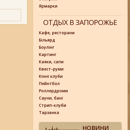
Ярмарки
ОТДЫХ В ЗАПОРОЖЬЕ
Кафе, ресторани
Більярд
Боулінг
Картинг
Каяки, сапи
Квест-руми
Кінні клуби
Пейнтбол
Роллердроми
Сауни, бані
Стрип-клуби
Тарзанка
НОВИНИ