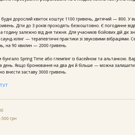
У будні дорослий квиток коштує 1100 гривень, дитячий — 800. У ви
ивень. Діти до 3 років проходять безкоштовно. Є погодинне від
за годину залежно від дня тижня. Для учасників бойових дій діє з
аунд-хілінг — терапевтичні практики зі звуковими вібраціями. С
ь, на 90 хвилин — 2000 гривень.
бунгало Spring Time або глемпінг із басейном та альтанкою. Ва
за день. Якщо бронювання на два дні й більше — можна залишитис
но внести заставу 3000 гривень.
 ТУТ
00
-500 грн