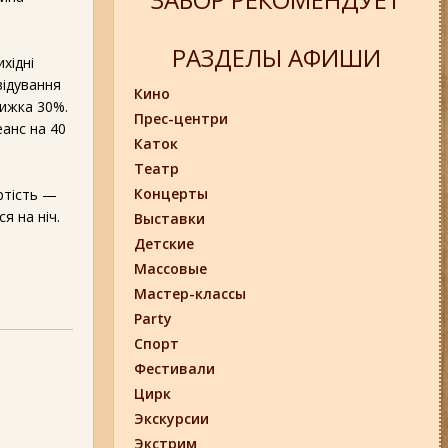
РАЗДЕЛЫ АФИШИ
хідні
відування
Кино
нижка 30%.
Прес-центри
еанс на 40
Каток
Театр
Концерты
ртість —
я на ніч.
Выставки
Детские
Массовые
Мастер-классы
Party
Спорт
Фестивали
Цирк
Экскурсии
Экстрим