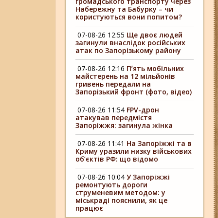
громадського транспорту через
Набережну та Бабурку – чи
користуються вони попитом?
07-08-26 12:55
Ще двоє людей
загинули внаслідок російських
атак по Запорізькому району
07-08-26 12:16
Пʼять мобільних
майстерень на 12 мільйонів
гривень передали на
Запорізький фронт (фото, відео)
07-08-26 11:54
FPV-дрон
атакував передмістя
Запоріжжя: загинула жінка
07-08-26 11:41
На Запоріжжі та в
Криму уразили низку військових
об’єктів РФ: що відомо
07-08-26 10:04
У Запоріжжі
ремонтують дороги
струменевим методом: у
міськраді пояснили, як це
працює