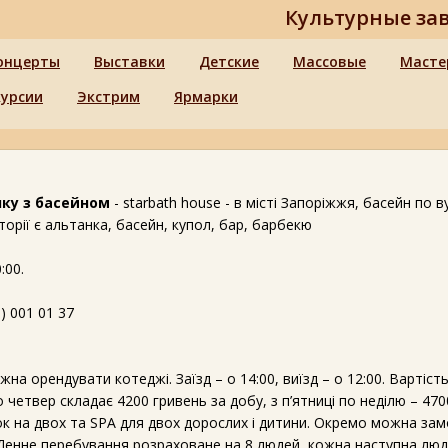
Культурные за
онцерты
Выставки
Детские
Массовые
Масте
курсии
Экстрим
Ярмарки
нку з басейном
- starbath house - в місті Запоріжжя, басейн по в
торії є альтанка, басейн, купол, бар, барбекю
:00.
) 001 01 37
на орендувати котеджі. Заїзд – о 14:00, виїзд – о 12:00. Вартіст
 четвер складає 4200 гривень за добу, з п’ятниці по неділю – 470
ок на двох та SPA для двох дорослих і дитини. Окремо можна за
. Денне перебування розраховане на 8 людей, кожна наступна люд