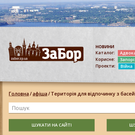
НОВИНИ
Каталог:
Адвок
Корисне:
Запор
Проекти:
Війна
Головна
/
афіша
/
Територія для відпочинку з басе
ШУКАТИ НА САЙТІ
ШУ