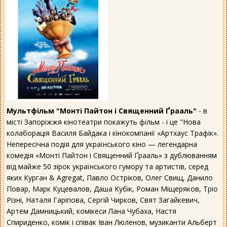
Мультфільм "Монті Пайтон і Священний Ґрааль"
- в
місті Запоріжжя кінотеатри покажуть фільм - і це "Нова
колаборація Василя Байдака і кінокомпанії «Артхаус Трафік».
Непересічна подія для українського кіно — легендарна
комедія «Монті Пайтон і Священний Ґрааль» з дублюванням
від майже 50 зірок українського гумору та артистів, серед
яких Курган & Agregat, Павло Остріков, Олег Свищ, Данило
Повар, Марк Куцевалов, Даша Кубік, Роман Міщеряков, Тріо
Різні, Наталя Гаріпова, Сергій Чирков, Свят Загайкевич,
Артем Дамницький, комікеси Лана Чубаха, Настя
Спириденко, комік і співак Іван Люленов, музиканти Альберт