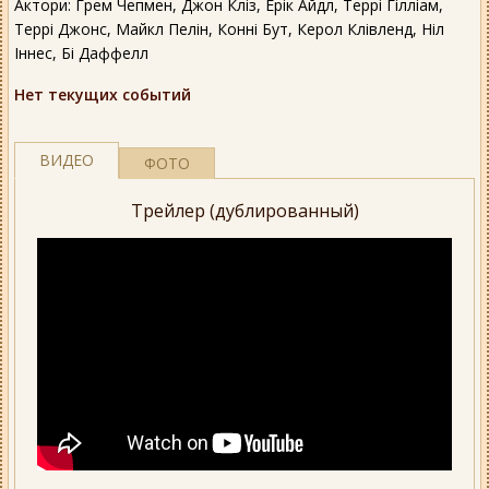
Актори: Грем Чепмен, Джон Кліз, Ерік Айдл, Террі Гілліам,
Террі Джонс, Майкл Пелін, Конні Бут, Керол Клівленд, Ніл
Іннес, Бі Даффелл
Нет текущих событий
ВИДЕО
ФОТО
Трейлер (дублированный)