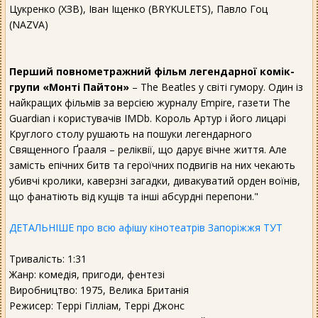
Цукренко (ХЗВ), Іван Іщенко (BRYKULETS), Павло Гоц
(NAZVA)
Перший повнометражний фільм легендарної комік-
групи «Монті Пайтон»
– The Beatles у світі гумору. Один із
найкращих фільмів за версією журналу Empire, газети The
Guardian і користувачів IMDb. Король Артур і його лицарі
Круглого столу рушають на пошуки легендарного
Священного Ґрааля – реліквії, що дарує вічне життя. Але
замість епічних битв та героїчних подвигів на них чекають
убивчі кролики, каверзні загадки, дивакуватий орден воїнів,
що фанатіють від кущів та інші абсурдні перепони."
ДЕТАЛЬНІШЕ про всю афішу кінотеатрів Запоріжжя ТУТ
Тривалість: 1:31
Жанр: комедія, пригоди, фентезі
Виробництво: 1975, Велика Британія
Режисер: Террі Гілліам, Террі Джонс