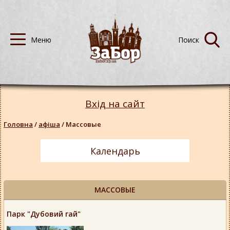
Вхід на сайт
Головна
/
афіша
/
Массовые
Календарь
МАССОВЫЕ
Парк "Дубовий гай"