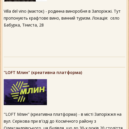
Villa del vino (маєток) - родинна виноробня в Запоріжжі. Тут
пропонують крафтове вино, винний туризм. Локація: село
Бабурка, Тіниста, 28
"LOFT Млин" (креативна платформа)
"LOFT Млин" (креативна платформа) - в місті Запоріжжя на
вул. Серікова при в'їзді до Космічного району з
Олександрівського, ця будівля, що до 30-х років 20 століття