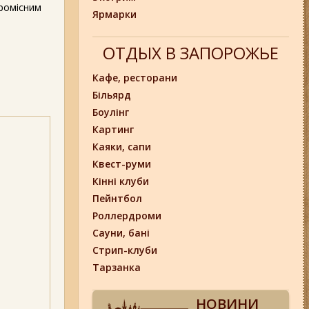
ромісним
Ярмарки
ОТДЫХ В ЗАПОРОЖЬЕ
Кафе, ресторани
Більярд
Боулінг
Картинг
Каяки, сапи
Квест-руми
Кінні клуби
Пейнтбол
Роллердроми
Сауни, бані
Стрип-клуби
Тарзанка
НОВИНИ