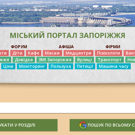
МІСЬКИЙ ПОРТАЛ ЗАПОРІЖЖЯ
ФОРУМ
АФІША
ФІРМИ
ати
Діти
Кафе
Масаж
Медцентри
Психологи
Ван
іжжя
Довідка
ЗМІ Запоріжжя
Вулиці
Транспорт
Но
Ціни
Моніторинг
Пользуха
Петиції
Машина часу
КАТИ У РОЗДІЛІ
ПОШУК ПО ВСЬОМУ 