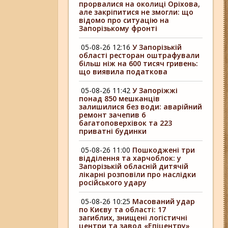
прорвалися на околиці Оріхова,
але закріпитися не змогли: що
відомо про ситуацію на
Запорізькому фронті
05-08-26 12:16
У Запорізькій
області ресторан оштрафували
більш ніж на 600 тисяч гривень:
що виявила податкова
05-08-26 11:42
У Запоріжжі
понад 850 мешканців
залишилися без води: аварійний
ремонт зачепив 6
багатоповерхівок та 223
приватні будинки
05-08-26 11:00
Пошкоджені три
відділення та харчоблок: у
Запорізькій обласній дитячій
лікарні розповіли про наслідки
російського удару
05-08-26 10:25
Масований удар
по Києву та області: 17
загиблих, знищені логістичні
центри та завод «Епіцентру»