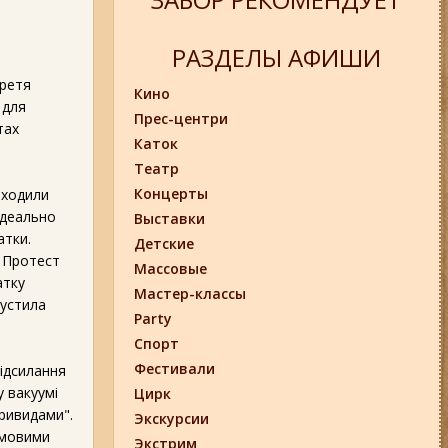
РАЗДЕЛЫ АФИШИ
третя
Кино
 для
Прес-центри
тах
Каток
Театр
Концерты
оходили
ідеально
Выставки
атки.
Детские
. Протест
Массовые
атку
Мастер-классы
пустила
Party
Спорт
Фестивали
відсилання
у вакуумі
Цирк
привидами".
Экскурсии
ірмовими
Экстрим