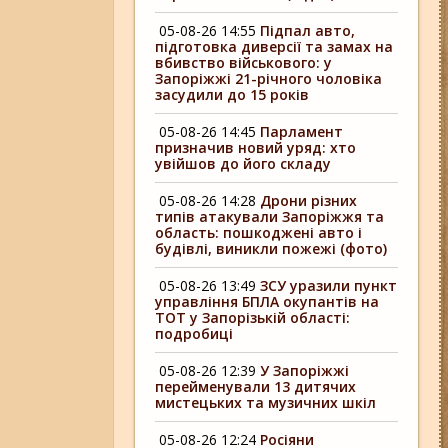
05-08-26 14:55
Підпал авто,
підготовка диверсії та замах на
вбивство військового: у
Запоріжжі 21-річного чоловіка
засудили до 15 років
05-08-26 14:45
Парламент
призначив новий уряд: хто
увійшов до його складу
05-08-26 14:28
Дрони різних
типів атакували Запоріжжя та
область: пошкоджені авто і
будівлі, виникли пожежі (фото)
05-08-26 13:49
ЗСУ уразили пункт
управління БПЛА окупантів на
ТОТ у Запорізькій області:
подробиці
05-08-26 12:39
У Запоріжжі
перейменували 13 дитячих
мистецьких та музичних шкіл
05-08-26 12:24
Росіяни