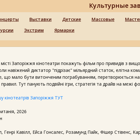
Культурные за
онцерты
Выставки
Детские
Массовые
Масте
курсии
Экстрим
Ярмарки
 місті Запоріжжя кінотеатри покажуть фільм про привидів з вищої
Коли навіжений диктатор "підрізає" мільярдний статок, елітна ком
е, що мало бути витонченим пограбуванням, перетворюється на
правил. Тут панують подвійні ігри, стратегія та драйв на межі фо
у кінотеатрів Запоріжжя ТУТ
ританія, 2026
н
 Генрі Кавілл, Ейса Гонсалес, Розамунд Пайк, Фішер Стівенс, Ка