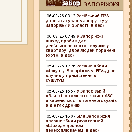
ЗАПОРІЖЖЯ
06-08-26 08:13
Російський FPV-
дрон атакував маршрутку у
Запорізькій області (відео)
06-08-26 07:49
У Запоріжжі
шахед пробив дах
дев'ятиповерхівки і влучив у
квартиру: двоє людей поранені
(фото, відео)
05-08-26 17:26
Росіяни вбили
жінку під Запоріжжям: FPV-дрон
влучив у приміщення в
Кушугумі
05-08-26 16:57
У Запорізькій
області посилюють захист АЗС,
лікарень, мостів та енерговузлів
від атак дронів
05-08-26 16:07
Біля Запоріжжя
вперше збили реактивний
«Шахед» дроном-
перехоплювачем (відео)