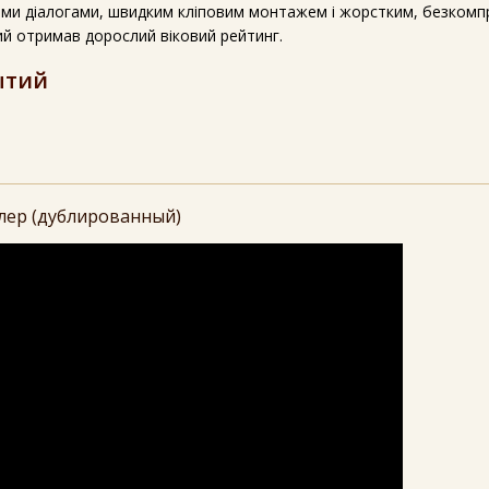
ми діалогами, швидким кліповим монтажем і жорстким, безкомп
ий отримав дорослий віковий рейтинг.
ытий
лер (дублированный)