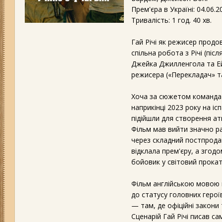
Прем'єра в Україні: 04.06.2
Тривалість: 1 год. 40 хв.
Гай Річі як режисер продо
спільна робота з Річі (післ
Джейка Джилленгола та Ейс
режисера («Перекладач» та
Хоча за сюжетом команда 
наприкінці 2023 року на іс
підійшли для створення ат
Фільм мав вийти значно ра
через складний постпродак
відклала прем'єру, а згодо
бойовик у світовий прокат
Фільм англійською мовою н
до статусу головних героїв
— там, де офіційні закони
Сценарій Гай Річі писав са