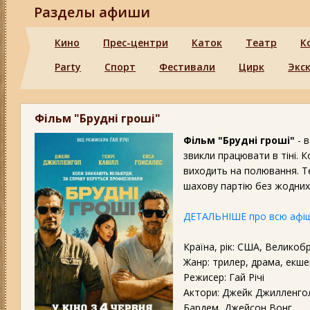
Разделы афиши
Кино
Прес-центри
Каток
Театр
К
Party
Спорт
Фестивали
Цирк
Экс
Фільм "Брудні гроші"
Фільм "Брудні гроші"
- в
звикли працювати в тіні. 
виходить на полювання. Т
шахову партію без жодних 
ДЕТАЛЬНІШЕ про всю афіш
Країна, рік: США, Великоб
Жанр: трилер, драма, екше
Режисер: Гай Річі
Актори: Джейк Джилленгол,
Бардем, Джейсон Вонг