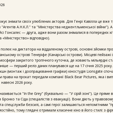
026
вжує знімати своїх улюблених акторів. Для Генрі Кавілла це вже 
я "Агентів А.Н.К.Л." та "Міністерства неджентльменської війни"). А
і Гонсалес — друга, адже вони разом знімалися в попередніх хі
 «Міністерство» відповідно).
полює на диктатора на віддаленому острові, основні зйомки пр
панському острові Тенеріфе (Канарські острови). Місцеві пейзажі 
мосфери закритого тропічного куточка, де ховають мільярдні ст
ніше — перший реліз даних планувався ще на 17 січня 2025 року
шн (монтаж і доопрацювання графіки) кіностудія Lionsgate споч
м права на прокат передали компанії Black Bear Pictures, яка і ви
 навесні 2026 року.
азивається "In the Grey" (буквально — "У сірій зоні"). Це пряме 
 Бронко та Сіда (спеціалістів з евакуації). Вони діють у правовом
 та спецслужби безсилі, а самі герої залишаються непомітними "
мостійно, тому глядачі отримали класичне кіно в його стилі: з ф