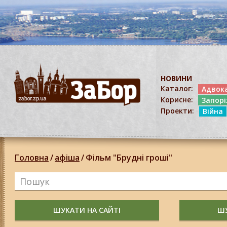
НОВИНИ
Каталог:
Адвок
Корисне:
Запор
Проекти:
Війна
Головна
/
афіша
/
Фільм "Брудні гроші"
ШУКАТИ НА САЙТІ
ШУ