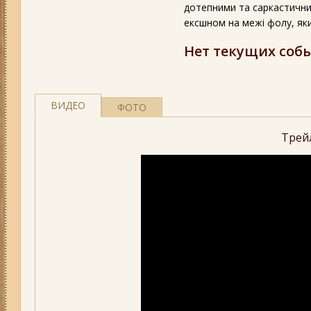
дотепними та саркастични
ексшном на межі фолу, як
Нет текущих соб
ВИДЕО
ФОТО
Трей