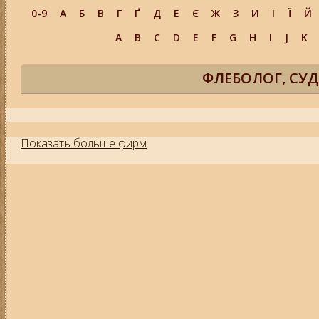
0-9
А
Б
В
Г
Ґ
Д
Е
Є
Ж
З
И
І
Ї
Й
A
B
C
D
E
F
G
H
I
J
K
ФЛЕБОЛОГ, СУД
Показать больше фирм