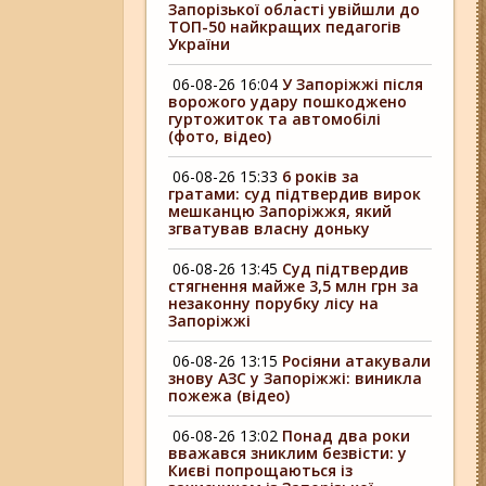
Запорізької області увійшли до
ТОП-50 найкращих педагогів
України
06-08-26 16:04
У Запоріжжі після
ворожого удару пошкоджено
гуртожиток та автомобілі
(фото, відео)
06-08-26 15:33
6 років за
гратами: суд підтвердив вирок
мешканцю Запоріжжя, який
згватував власну доньку
06-08-26 13:45
Суд підтвердив
стягнення майже 3,5 млн грн за
незаконну порубку лісу на
Запоріжжі
06-08-26 13:15
Росіяни атакували
знову АЗС у Запоріжжі: виникла
пожежа (відео)
06-08-26 13:02
Понад два роки
вважався зниклим безвісти: у
Києві попрощаються із