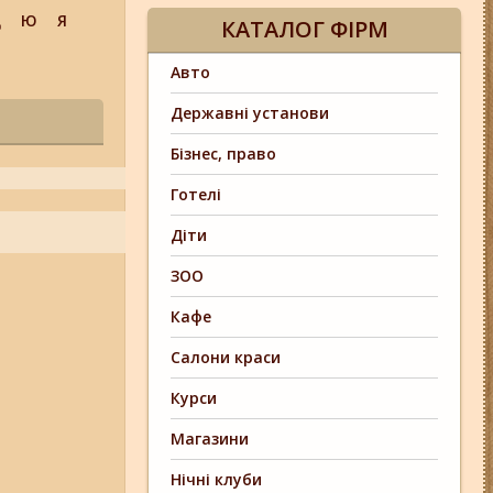
Щ
Ю
Я
КАТАЛОГ ФІРМ
Авто
Державні установи
Бізнес, право
Готелі
Діти
ЗОО
Кафе
Салони краси
Курси
Магазини
Нічні клуби