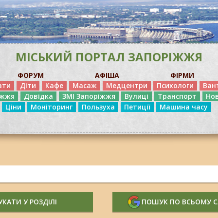
МІСЬКИЙ ПОРТАЛ ЗАПОРІЖЖЯ
ФОРУМ
АФІША
ФІРМИ
ати
Діти
Кафе
Масаж
Медцентри
Психологи
Ван
іжжя
Довідка
ЗМІ Запоріжжя
Вулиці
Транспорт
Но
Ціни
Моніторинг
Пользуха
Петиції
Машина часу
КАТИ У РОЗДІЛІ
ПОШУК ПО ВСЬОМУ 