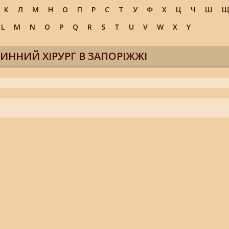
К
Л
М
Н
О
П
Р
С
Т
У
Ф
Х
Ц
Ч
Ш
L
M
N
O
P
Q
R
S
T
U
V
W
X
Y
ИННИЙ ХІРУРГ В ЗАПОРІЖЖІ