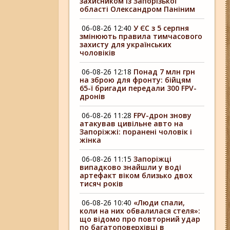
захисником із Запорізької
області Олександром Паніним
06-08-26 12:40
У ЄС з 5 серпня
змінюють правила тимчасового
захисту для українських
чоловіків
06-08-26 12:18
Понад 7 млн грн
на зброю для фронту: бійцям
65-ї бригади передали 300 FPV-
дронів
06-08-26 11:28
FPV-дрон знову
атакував цивільне авто на
Запоріжжі: поранені чоловік і
жінка
06-08-26 11:15
Запоріжці
випадково знайшли у воді
артефакт віком близько двох
тисяч років
06-08-26 10:40
«Люди спали,
коли на них обвалилася стеля»:
що відомо про повторний удар
по багатоповерхівці в