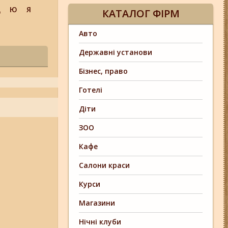
Щ
Ю
Я
КАТАЛОГ ФІРМ
Авто
Державні установи
Бізнес, право
Готелі
Діти
ЗОО
Кафе
Салони краси
Курси
Магазини
Нічні клуби