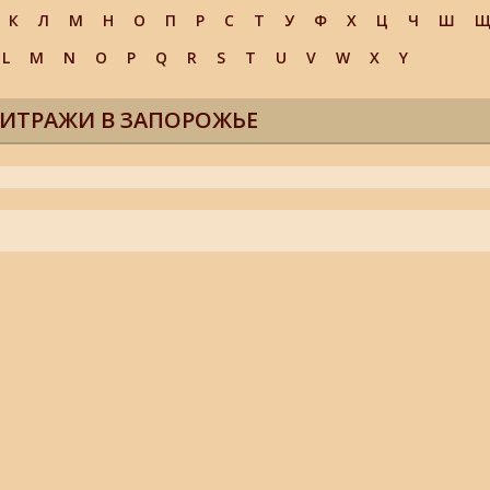
К
Л
М
Н
О
П
Р
С
Т
У
Ф
Х
Ц
Ч
Ш
L
M
N
O
P
Q
R
S
T
U
V
W
X
Y
ВИТРАЖИ В ЗАПОРОЖЬЕ