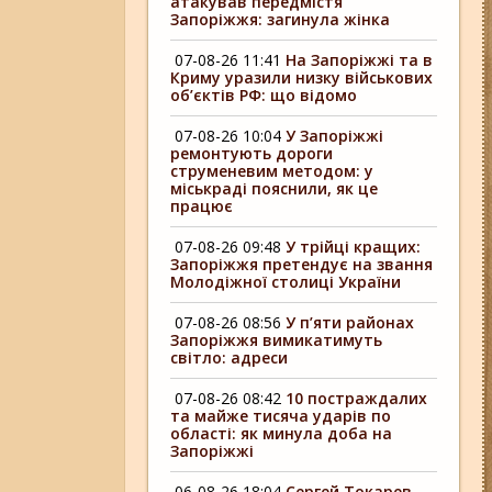
атакував передмістя
Запоріжжя: загинула жінка
07-08-26 11:41
На Запоріжжі та в
Криму уразили низку військових
об’єктів РФ: що відомо
07-08-26 10:04
У Запоріжжі
ремонтують дороги
струменевим методом: у
міськраді пояснили, як це
працює
07-08-26 09:48
У трійці кращих:
Запоріжжя претендує на звання
Молодіжної столиці України
07-08-26 08:56
У п’яти районах
Запоріжжя вимикатимуть
світло: адреси
07-08-26 08:42
10 постраждалих
та майже тисяча ударів по
області: як минула доба на
Запоріжжі
06-08-26 18:04
Сергей Токарев