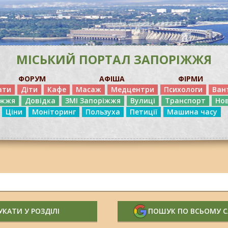
МІСЬКИЙ ПОРТАЛ ЗАПОРІЖЖЯ
ФОРУМ
АФІША
ФІРМИ
ати
Діти
Кафе
Масаж
Медцентри
Психологи
Ван
іжжя
Довідка
ЗМІ Запоріжжя
Вулиці
Транспорт
Но
Ціни
Моніторинг
Пользуха
Петиції
Машина часу
КАТИ У РОЗДІЛІ
ПОШУК ПО ВСЬОМУ 