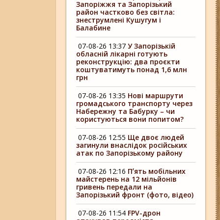
Запоріжжя та Запорізький
район частково без світла:
знеструмлені Кушугум і
Балабине
07-08-26 13:37
У Запорізькій
обласній лікарні готують
реконструкцію: два проєкти
коштуватимуть понад 1,6 млн
грн
07-08-26 13:35
Нові маршрути
громадського транспорту через
Набережну та Бабурку – чи
користуються вони попитом?
07-08-26 12:55
Ще двоє людей
загинули внаслідок російських
атак по Запорізькому району
07-08-26 12:16
Пʼять мобільних
майстерень на 12 мільйонів
гривень передали на
Запорізький фронт (фото, відео)
07-08-26 11:54
FPV-дрон