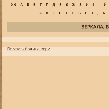
0-9
А
Б
В
Г
Ґ
Д
Е
Є
Ж
З
И
І
Ї
Й
A
B
C
D
E
F
G
H
I
J
K
ЗЕРКАЛА, 
Показать больше фирм