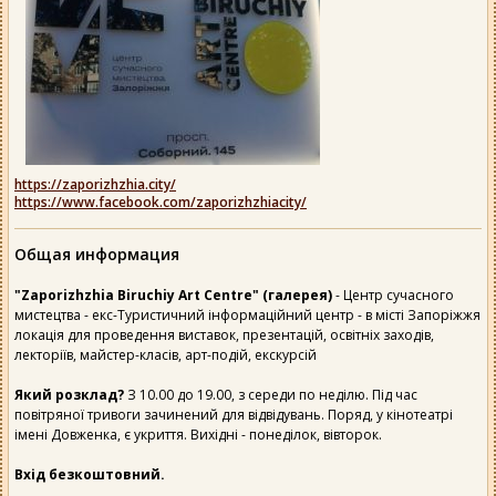
https://zaporizhzhia.city/
https://www.facebook.com/zaporizhzhiacity/
Общая информация
"Zaporizhzhia Biruchiy Art Centre" (галерея)
- Центр сучасного
мистецтва - екс-Туристичний інформаційний центр - в місті Запоріжжя
локація для проведення виставок, презентацій, освітніх заходів,
лекторіїв, майстер-класів, арт-подій, екскурсій
Який розклад?
З 10.00 до 19.00, з середи по неділю. Під час
повітряної тривоги зачинений для відвідувань. Поряд, у кінотеатрі
імені Довженка, є укриття. Вихідні - понеділок, вівторок.
Вхід безкоштовний.