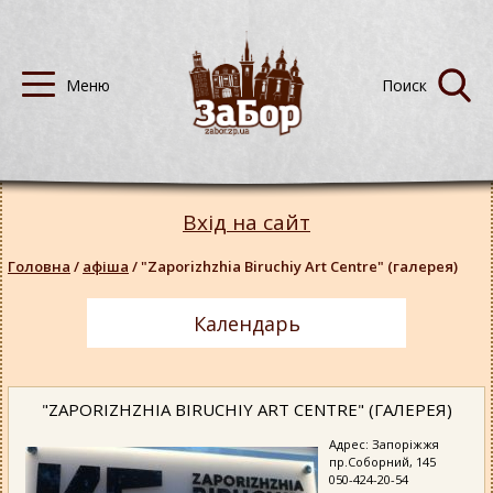
Вхід на сайт
Головна
/
афіша
/
"Zaporizhzhia Biruchiy Art Centre" (галерея)
Календарь
"ZAPORIZHZHIA BIRUCHIY ART CENTRE" (ГАЛЕРЕЯ)
Адрес: Запоріжжя
пр.Соборний, 145
050-424-20-54