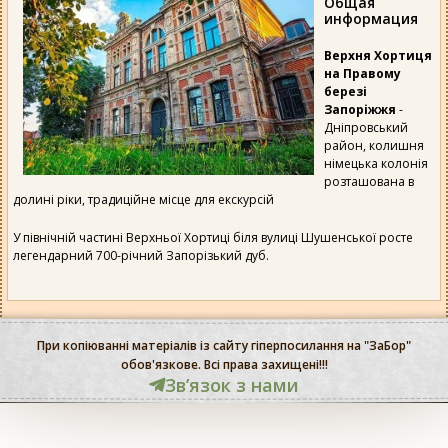
Общая
информация
Верхня Хортиця
на Правому
березі
Запоріжжя
-
Дніпровський
район, колишня
німецька колонія
розташована в
долині ріки, традиційне місце для екскурсій
У північній частині Верхньої Хортиці біля вулиці Шушенської росте
легендарний 700-річний Запорізький дуб.
При копіюванні матеріалів із сайту гіперпосилання на "ЗаБор"
обов'язкове. Всі права захищені!!!
Звʼязок з нами