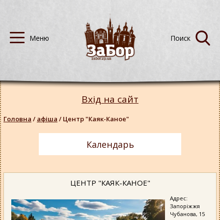
Вхід на сайт
Головна
/
афіша
/
Центр "Каяк-Каное"
Календарь
ЦЕНТР "КАЯК-КАНОЕ"
Адрес:
Запоріжжя
Чубанова, 15