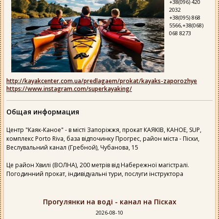
+38(096) 420
2032
+38(095) 868
5566,+38(068)
068 8273
http://kayakcenter.com.ua/predlagaem/prokat/kayaks-zaporozhye
https://www.instagram.com/superkayaking/
Общая информация
Центр "Каяк-Каное" - в місті Запоріжжя, прокат КАЯКІВ, КАНОЕ, SUP,
комплекс Porto Riva, база відпочинку Прогрес, район міста - Піски,
Веслувальний канал (Гребной), Чубанова, 15
Це район Хвилі (ВОЛНА), 200 метрів від Набережної магістралі.
Погодинний прокат, індивідуальні тури, послуги інструктора
Прогулянки на воді - канал на Пісках
2026-08-10