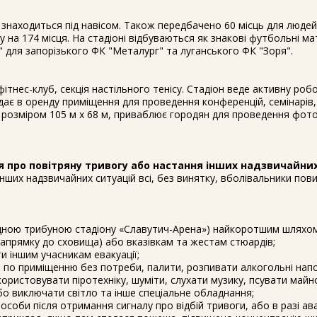
х знаходиться під навісом. Також передбачено 60 місць для людей
у на 174 місця. На стадіоні відбуваються як знакові футбольні мат
для запорізького ФК "Металург" та луганського ФК "Зоря".
ітнес-клуб, секція настільного тенісу. Стадіон веде активну робо
адає в оренду приміщення для проведення конференцій, семінарів,
, розміром 105 м х 68 м, приваблює городян для проведення фото
я про повітряну тривогу або настання інших надзвичайни
нших надзвичайних ситуацій всі, без винятку, вболівальники пови
хідною трибуною стадіону «Славутич-Арена») найкоротшим шляхо
 напрямку до сховища) або вказівкам та жестам стюардів;
и іншим учасникам евакуації;
 по приміщенню без потреби, палити, розпивати алкогольні напо
истовувати піротехніку, шуміти, слухати музику, псувати майно 
о виключати світло та інше спеціальне обладнання;
особи після отримання сигналу про відбій тривоги, або в разі ав