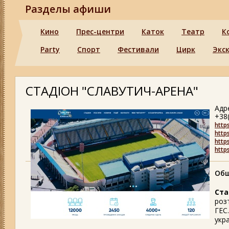
Разделы афиши
Кино
Прес-центри
Каток
Театр
К
Party
Спорт
Фестивали
Цирк
Экс
СТАДІОН "СЛАВУТИЧ-АРЕНА"
Адр
+38
http
http
http
http
Общ
Ста
роз
ГЕС
укр