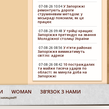
07-08-26 10:04
У Запоріжжі
ремонтують дороги
струменевим методом: у
міськраді пояснили, як це
працює
07-08-26 09:48
У трійці кращих:
Запоріжжя претендує на звання
Молодіжної столиці України
07-08-26 08:56
У п’яти районах
Запоріжжя вимикатимуть
світло: адреси
07-08-26 08:42
10 постраждалих
та майже тисяча ударів по
області: як минула доба на
Запоріжжі
И
WOMAN
ЗВʼЯЗОК З НАМИ
 захищені!!!