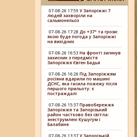
07-08-26 17:59
У Запоріжжі 7
людей захворіли на
сальмонельоз
07-08-26 17:28
До +37° та грози:
якою буде погода у Запоріжжі
на вихідних
07-08-26 16:53
На фронті загинув
захисник з передмістя
Запоріжжя Євген Бадья
07-08-26 16:26
Під Запоріжжям
росіяни вдарили по машині
ДСНС, яка гасила пожежу після
першого прильоту: є
постраждалі
07-08-26 15:37
Правобережжя
Запоріжжя та Запорізький
район частково без світла:
знеструмлені Кушугум і
Балабине
07-08-26 13:37
У Запорізькій