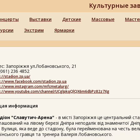
Культурные за
онцерты
Выставки
Детские
Массовые
Масте
курсии
Экстрим
Ярмарки
ес: Запоріжжя ул.Лобановського, 21
(061) 236 4852
s://stadion.zp.ua/
s://www.facebook.com/stadion.zp.ua
s://www.instagram.com/mfcmetalurg/
s://www.youtube.com/channel/UCglpkqQlQX6m6dbPz82z7Xg
ая информация
діон "Славутич-Арена"
- в місті Запоріжжя це центральний стад
ташований на лівому березі Дніпра неподалік від знаменитої Дні
. Вулиця, яка веде до стадіону, була перейменована на честь вел
аїнського гравця та тренера Валерія Лобановського.