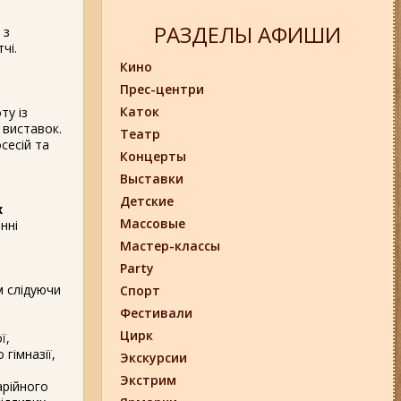
РАЗДЕЛЫ АФИШИ
 з
чі.
Кино
Прес-центри
Каток
ту із
 виставок.
Театр
сесій та
Концерты
Выставки
Детские
х
Массовые
нні
Мастер-классы
Party
м слідуючи
Спорт
Фестивали
Цирк
ї,
гімназії,
Экскурсии
Экстрим
арійного