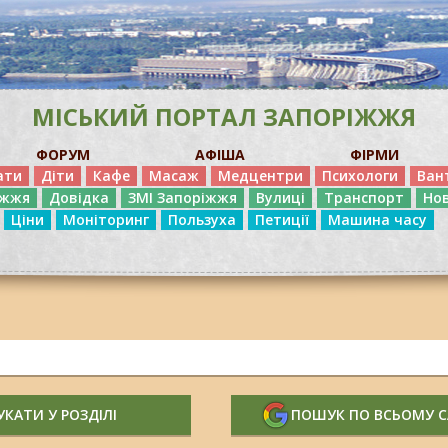
МІСЬКИЙ ПОРТАЛ ЗАПОРІЖЖЯ
ФОРУМ
АФІША
ФІРМИ
ати
Діти
Кафе
Масаж
Медцентри
Психологи
Ван
іжжя
Довідка
ЗМІ Запоріжжя
Вулиці
Транспорт
Но
Ціни
Моніторинг
Пользуха
Петиції
Машина часу
КАТИ У РОЗДІЛІ
ПОШУК ПО ВСЬОМУ 