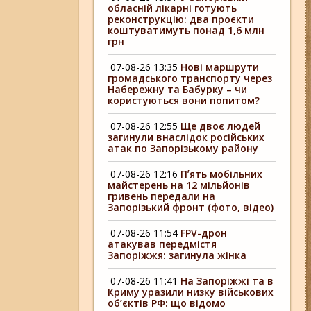
обласній лікарні готують
реконструкцію: два проєкти
коштуватимуть понад 1,6 млн
грн
07-08-26 13:35
Нові маршрути
громадського транспорту через
Набережну та Бабурку – чи
користуються вони попитом?
07-08-26 12:55
Ще двоє людей
загинули внаслідок російських
атак по Запорізькому району
07-08-26 12:16
Пʼять мобільних
майстерень на 12 мільйонів
гривень передали на
Запорізький фронт (фото, відео)
07-08-26 11:54
FPV-дрон
атакував передмістя
Запоріжжя: загинула жінка
07-08-26 11:41
На Запоріжжі та в
Криму уразили низку військових
об’єктів РФ: що відомо