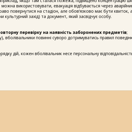
наприклад, якщо там сталася пожежа, підвищено концентрацію шк
е можна використовувати, евакуація відбувається через аварійний
право повернутися на стадіон, але обов’язково має бути квиток,
 культурний захід) та документ, який засвідчує особу.
овторну перевірку на наявність заборонених предметів
;
у), вболівальники повинні суворо дотримуватись правил поведінк
ядку дій, кожен вболівальник несе персональну відповідальніст