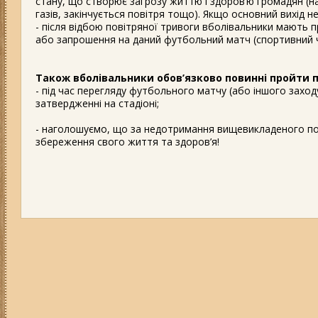
стану, що створює загрозу життю і здоров’ю громадян (
газів, закінчується повітря тощо). Якщо основний вихід н
- після відбою повітряної тривоги вболівальники мають 
або запрошення на даний футбольний матч (спортивний чи
Також вболівальники обов’язково повинні пройти п
- під час перегляду футбольного матчу (або іншого заход
затвердженні на стадіоні;
- наголошуємо, що за недотримання вищевикладеного пор
збереження свого життя та здоров’я!