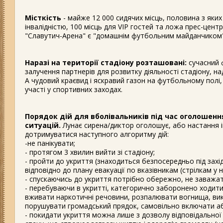
Місткість
- майже 12 000 сидячих місць, половина з яки
інвалідністю, 100 місць для VIP гостей та ложа прес-центр
"Славутич-Арена" є "домашнім футбольним майданчиком" 
Наразі на території стадіону розташовані:
сучасний ф
залучення партнерів для розвитку діяльності стадіону, н
А чудовий краєвид і яскравий газон на футбольному полі
участі у спортивних заходах.
Порядок дій для вболівальників під час оголошенн
ситуацій.
Лунає сирена/диктор оголошує, або настання і
дотримуватися наступного алгоритму дій:
-не панікувати;
- протягом 3 хвилин вийти зі стадіону;
- пройти до укриття (знаходиться безпосередньо під за
відповідно до плану евакуації по вказівникам (стрілкам у
- спускаючись до укриття потрібно обережно, не заважат
- перебуваючи в укритті, категорично заборонено ходити
вживати наркотичні речовини, розпалювати вогнища, викор
порушувати громадський прядок, самовільно включати аб
- покидати укриття можна лише з дозволу відповідальної 