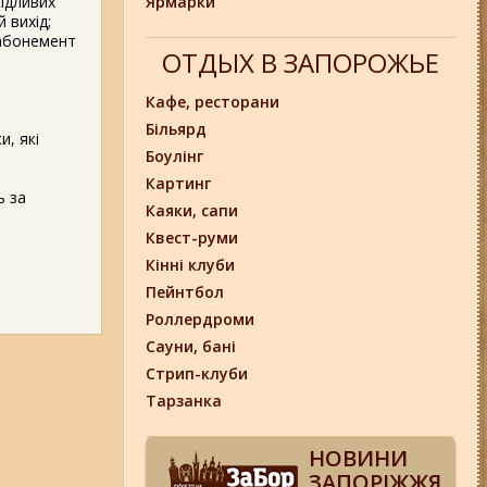
ідливих
Ярмарки
 вихід;
 абонемент
ОТДЫХ В ЗАПОРОЖЬЕ
Кафе, ресторани
Більярд
и, які
Боулінг
Картинг
ь за
Каяки, сапи
Квест-руми
Кінні клуби
Пейнтбол
Роллердроми
Сауни, бані
Стрип-клуби
Тарзанка
НОВИНИ
ЗАПОРІЖЖЯ