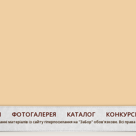
М
ФОТОГАЛЕРЕЯ
КАТАЛОГ
КОНКУРС
нні матеріалів із сайту гіперпосилання на "ЗаБор" обов'язкове. Всі права