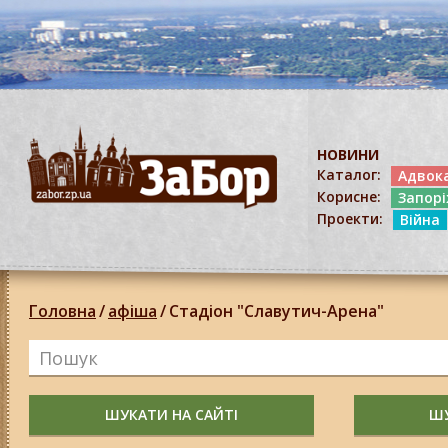
НОВИНИ
Каталог:
Адвок
Корисне:
Запор
Проекти:
Війна
Головна
/
афіша
/
Стадіон "Славутич-Арена"
ШУКАТИ НА САЙТІ
ШУ