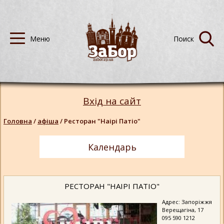
Вхід на сайт
Головна
/
афіша
/
Ресторан "Наірі Патіо"
Календарь
РЕСТОРАН "НАІРІ ПАТІО"
Адрес: Запоріжжя
Верещагіна, 17
095 590 1212