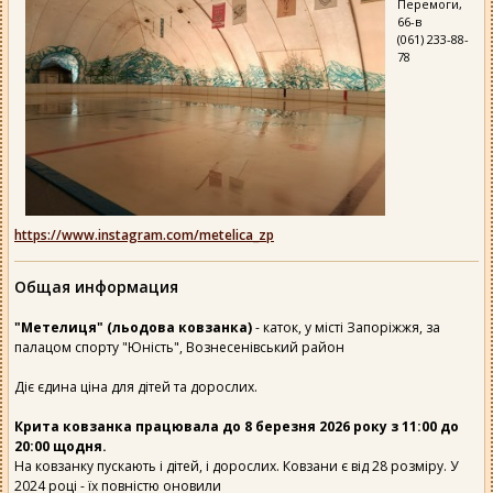
Перемоги,
66-в
(061) 233-88-
78
https://www.instagram.com/metelica_zp
Общая информация
"Метелиця" (льодова ковзанка)
- каток, у місті Запоріжжя, за
палацом спорту "Юність", Вознесенівський район
Діє єдина ціна для дітей та дорослих.
Крита ковзанка працювала до 8 березня 2026 року з 11:00 до
20:00 щодня.
На ковзанку пускають і дітей, і дорослих. Ковзани є від 28 розміру. У
2024 році - їх повністю оновили