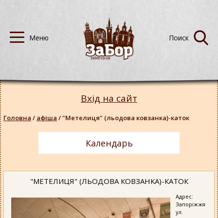
Вхід на сайт
Головна
/
афіша
/
"Метелиця" (льодова ковзанка)-каток
Календарь
"МЕТЕЛИЦЯ" (ЛЬОДОВА КОВЗАНКА)-КАТОК
Адрес:
Запоріжжя
ул.