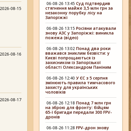
06-08-26 13:45
Суд підтвердив
стягнення майже 3,5 млн грн за
2026-08-15
незаконну порубку лісу на
Запоріжжі
06-08-26 13:15
Росіяни атакували
знову АЗС у Запоріжжі: виникла
пожежа (відео)
06-08-26 13:02
Понад два роки
вважався зниклим безвісти: у
2026-08-16
Києві попрощаються із
захисником із Запорізької
області Олександром Паніним
06-08-26 12:40
У ЄС з 5 серпня
змінюють правила тимчасового
захисту для українських
чоловіків
2026-08-17
06-08-26 12:18
Понад 7 млн грн
на зброю для фронту: бійцям
65-ї бригади передали 300 FPV-
дронів
06-08-26 11:28
FPV-дрон знову