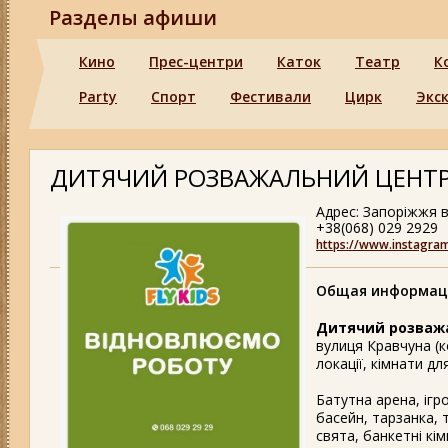
Разделы афиши
Кино
Прес-центри
Каток
Театр
К
Party
Спорт
Фестивали
Цирк
Экс
ДИТЯЧИЙ РОЗВАЖАЛЬНИЙ ЦЕНТР "Ф
Адрес: Запоріжжя 
+38(068) 029 2929
https://www.instagram
Общая информац
Дитячий розважа
вулиця Кравчуна (к
локації, кімнати дл
Батутна арена, ігр
басейн, тарзанка, т
свята, банкетні кімн