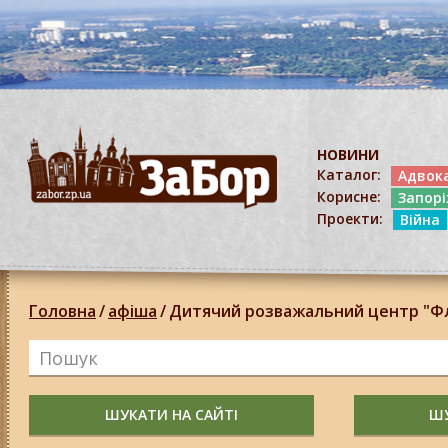
НОВИНИ
Каталог:
Адвок
Корисне:
Запор
Проекти:
Війна
Головна
/
афіша
/
Дитячий розважальний центр "Фла
ШУКАТИ НА САЙТІ
ШУ