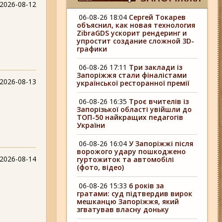
2026-08-12
06-08-26 18:04
Сергей Токарев
объяснил, как новая технология
ZibraGDS ускорит рендеринг и
упростит создание сложной 3D-
графики
06-08-26 17:11
Три заклади із
Запоріжжя стали фіналістами
2026-08-13
української ресторанної премії
06-08-26 16:35
Троє вчителів із
Запорізької області увійшли до
ТОП-50 найкращих педагогів
України
06-08-26 16:04
У Запоріжжі після
ворожого удару пошкоджено
2026-08-14
гуртожиток та автомобілі
(фото, відео)
06-08-26 15:33
6 років за
гратами: суд підтвердив вирок
мешканцю Запоріжжя, який
згватував власну доньку