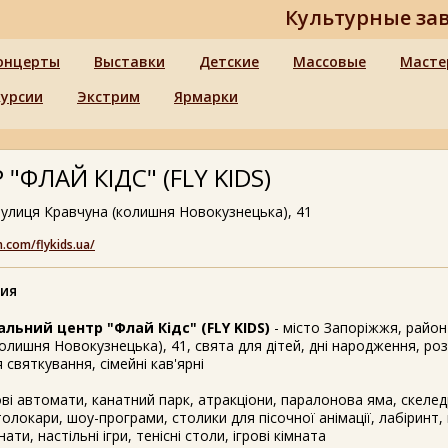
Культурные за
онцерты
Выставки
Детские
Массовые
Масте
курсии
Экстрим
Ярмарки
ЛАЙ КІДС" (FLY KIDS)
вулиця Кравчуна (колишня Новокузнецька), 41
.com/flykids.ua/
ия
льний центр "Флай Кідс" (FLY KIDS)
- місто Запоріжжя, район
олишня Новокузнецька), 41, свята для дітей, дні народження, ро
я святкування, сімейні кав'ярні
ові автомати, канатний парк, атракціони, паралонова яма, скелед
олокари, шоу-програми, столики для пісочної анімації, лабіринт, 
ати, настільні ігри, тенісні столи, ігрові кімната