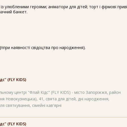
із улюбленими героями; аніматори для дітей; торт і фірмові прив
мачний банкет.
% (ппри наявності свідоцтва про народження).
" (FLY KIDS)
ьному центрі "Флай Кідс" (FLY KIDS) - місто Запоріжжя, район
ня Новокузнецька), 41, свята для дітей, дні народження,
ля святкування, сімейні кав'ярні
" (FLY KIDS)