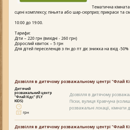
Тематична кімната 
сцені комплексу; піньята або шар-сюрприз; прикраси та с
10:00 до 19:00.
Тарифи:
Діти – 220 грн (вихідні - 260 грн)
Дорослий квиток – 5 грн
Для дітей переселенців з пн до пт діє знижка на вхід -50
Дозвілля в дитячому розважальному центрі "Флай Кідс
Дитячий
розважальний центр
Дозвілля в дитячому розважал
"Флай Кідс" (FLY
KIDS)
Піски, вулиця Кравчуна (колиш
розважальні локації, кімнати д
грн
Дозвілля в дитячому розважальному центрі "Флай Кідс