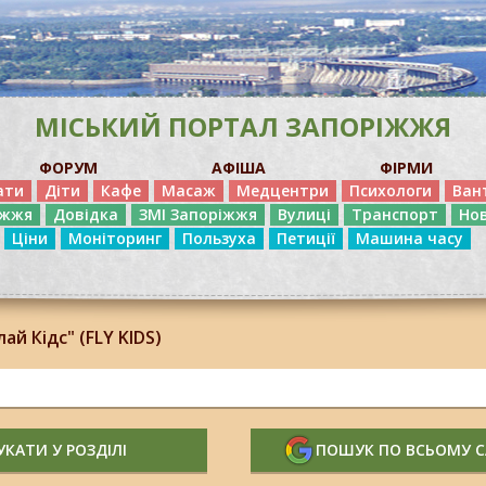
МІСЬКИЙ ПОРТАЛ ЗАПОРІЖЖЯ
ФОРУМ
АФІША
ФІРМИ
ати
Діти
Кафе
Масаж
Медцентри
Психологи
Ван
іжжя
Довідка
ЗМІ Запоріжжя
Вулиці
Транспорт
Но
Ціни
Моніторинг
Пользуха
Петиції
Машина часу
й Кідс" (FLY KIDS)
КАТИ У РОЗДІЛІ
ПОШУК ПО ВСЬОМУ 