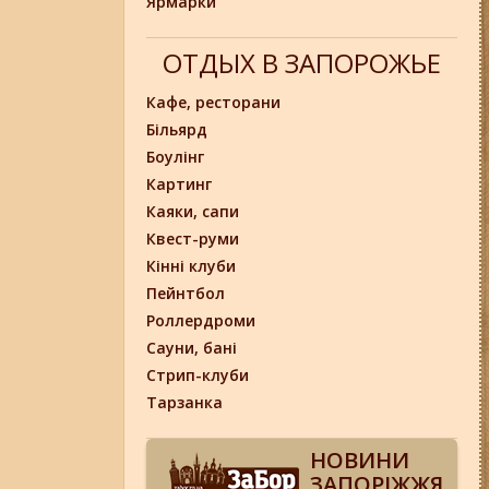
Ярмарки
ОТДЫХ В ЗАПОРОЖЬЕ
Кафе, ресторани
Більярд
Боулінг
Картинг
Каяки, сапи
Квест-руми
Кінні клуби
Пейнтбол
Роллердроми
Сауни, бані
Стрип-клуби
Тарзанка
НОВИНИ
ЗАПОРІЖЖЯ