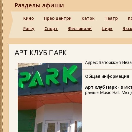
Разделы афиши
Кино
Прес-центри
Каток
Театр
К
Party
Спорт
Фестивали
Цирк
Экс
АРТ КЛУБ ПАРК
Адрес: Запоріжжя Неза
Общая информация
Арт Клуб Парк
- в міс
раніше Music Hall. Міс