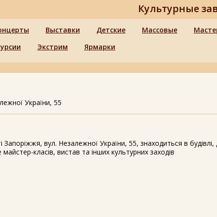
Культурные за
онцерты
Выставки
Детские
Массовые
Масте
курсии
Экстрим
Ярмарки
лежної України, 55
ті Запоріжжя, вул. Незалежної України, 55, знаходиться в будівлі,
це майстер-класів, вистав та інших культурних заходів