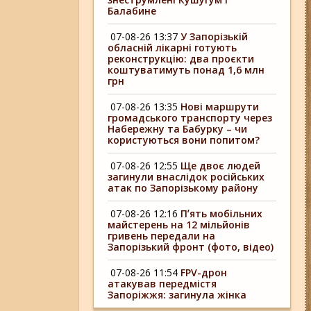
Балабине
07-08-26 13:37
У Запорізькій
обласній лікарні готують
реконструкцію: два проєкти
коштуватимуть понад 1,6 млн
грн
07-08-26 13:35
Нові маршрути
громадського транспорту через
Набережну та Бабурку – чи
користуються вони попитом?
07-08-26 12:55
Ще двоє людей
загинули внаслідок російських
атак по Запорізькому району
07-08-26 12:16
Пʼять мобільних
майстерень на 12 мільйонів
гривень передали на
Запорізький фронт (фото, відео)
07-08-26 11:54
FPV-дрон
атакував передмістя
Запоріжжя: загинула жінка