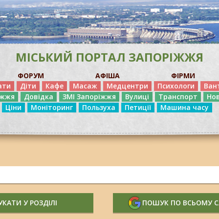
МІСЬКИЙ ПОРТАЛ ЗАПОРІЖЖЯ
ФОРУМ
АФІША
ФІРМИ
ати
Діти
Кафе
Масаж
Медцентри
Психологи
Ван
іжжя
Довідка
ЗМІ Запоріжжя
Вулиці
Транспорт
Но
Ціни
Моніторинг
Пользуха
Петиції
Машина часу
КАТИ У РОЗДІЛІ
ПОШУК ПО ВСЬОМУ 