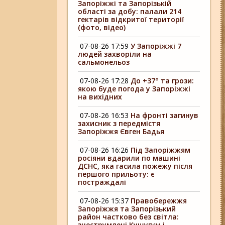
Запоріжжі та Запорізькій
області за добу: палали 214
гектарів відкритої території
(фото, відео)
07-08-26 17:59
У Запоріжжі 7
людей захворіли на
сальмонельоз
07-08-26 17:28
До +37° та грози:
якою буде погода у Запоріжжі
на вихідних
07-08-26 16:53
На фронті загинув
захисник з передмістя
Запоріжжя Євген Бадья
07-08-26 16:26
Під Запоріжжям
росіяни вдарили по машині
ДСНС, яка гасила пожежу після
першого прильоту: є
постраждалі
07-08-26 15:37
Правобережжя
Запоріжжя та Запорізький
район частково без світла:
знеструмлені Кушугум і