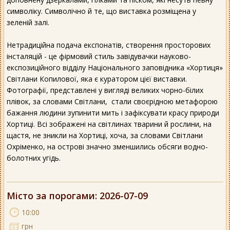
символіку. Символічно й те, що виставка розміщена у
зеленій залі.
Нетрадиційна подача експонатів, створення просторових
інсталяцій - це фірмовий стиль завідувачки науково-
експозиційного відділу Національного заповідника «Хортиця»
Світлани Копилової, яка є куратором цієї виставки.
Фотографії, представлені у вигляді великих чорно-білих
плівок, за словами Світлани, стали своєрідною метафорою
бажання людини зупинити мить і зафіксувати красу природи
Хортиці. Всі зображені на світлинах тварини й рослини, на
щастя, не зникли на Хортиці, хоча, за словами Світлани
Охріменко, на острові значно зменшились обсяги водно-
болотних угідь.
Місто за порогами
: 2026-07-09
10:00
грн