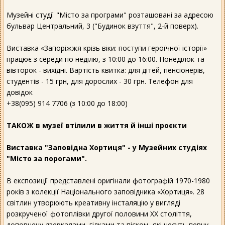
Музейні студії "Місто за програми" розташовані за адресою
бульвар Центральний, 3 ("Будинок взуття", 2-й поверх).
Виставка «Запоріжжя крізь віки: поступи героїчної історії»
працює з середи по неділю, з 10:00 до 16:00. Понеділок та
вівторок - вихідні. Вартість квитка: для дітей, пенсіонерів,
студентів - 15 грн, для дорослих - 30 грн. Телефон для
довідок
+38(095) 914 7706 (з 10:00 до 18:00)
ТАКОЖ в музеї втілили в життя й інші проєкти
Виставка "Заповідна Хортиця" - у Музейних студіях
"Місто за порогами".
В експозиції представлені оригінали фотографій 1970-1980
років з колекції Національного заповідника «Хортиця». 28
світлин утворюють креативну інсталяцію у вигляді
розкрученої фотоплівки другої половини XX століття,
доповнену дзеркалами, гілками та піском, які несуть певну