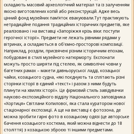
складають масовий археологічний матеріал та із залученням
якісно виготовлених копій або реконструкцій. Адже весь
цінний фонд музейних пам’яток евакуювали.Тут практикують
нетрадиційне подання традиційних історичних предметів, яке
реалізовано і на виставці «Запоріжжя крізь віки: поступи
героїчної історії». Предмети не лежать рівними рядами у
вітринах, а складаються в об'ємно-просторові композиції.
Наприклад, розділи, присвячені різним історичним епохам,
побудовані в стилі музейного натюрморту. Експонати
можуть просто ширяти під стелею, як символічні човни у
багетних рамах – макети давньоруської ладді, козацької
чайки, козацького судна, «які поєднують та сплітають різні
сторінки історії в єдиний «текст» і разом з ними будуть
плинути на хвилях історії». Це фірмовий стиль завідувачки
науково-експозиційного відділу Національного заповідника
«Хортиця» Світлани Копилової, яка стала куратором нової
стаціонарної експозиції. А ще на виставці є фотозона, де
можна зробити гарні фото в козацькому одязі (це авторське
бачення козацького костюма, який можна віднести до 18
століття) з козацькою зброєю ті іншими предметами.