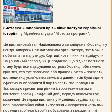
Виставка «Запоріжжя крізь віки: поступи героїчної
історії»
- у Музейних студіях "Місто за програми".
Це виставковий зал Національного заповідника «Хортиця» у
центрі Запоріжжя. Як наголосили організатори, тут можна
побачити та відчути дух Хортиці, козаччини, не відвідуючи
Національний заповідник. (Нагадаємо, що під час воєнного
стану будь-яке відвідування острова Хортиця обмежене,
крім тих, хто тут проживає або працює). Мета – показати,
що мешканці українських земель з давніх часів були здатні
ефективно обороняти й відстоювати свої володіння.
Експозицію присвятили різним історичним етапам в
контексті Хортиці - скіфській добі, періоду Київської Русі,
козаччині. Це перша виставка у Музейних студіях під час
повномасштабної війни. Експозиція «Запорожжя крiзь вiки:
поступи героїчної історії» побудована із предметів, які