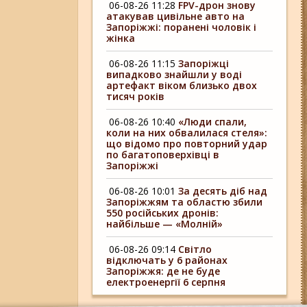
06-08-26 11:28
FPV-дрон знову
атакував цивільне авто на
Запоріжжі: поранені чоловік і
жінка
06-08-26 11:15
Запоріжці
випадково знайшли у воді
артефакт віком близько двох
тисяч років
06-08-26 10:40
«Люди спали,
коли на них обвалилася стеля»:
що відомо про повторний удар
по багатоповерхівці в
Запоріжжі
06-08-26 10:01
За десять діб над
Запоріжжям та областю збили
550 російських дронів:
найбільше — «Молній»
06-08-26 09:14
Світло
відключать у 6 районах
Запоріжжя: де не буде
електроенергії 6 серпня