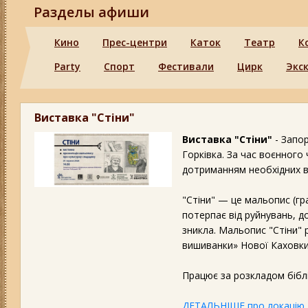
Разделы афиши
Кино
Прес-центри
Каток
Театр
К
Party
Спорт
Фестивали
Цирк
Экс
Виставка "Стіни"
Виставка "Стіни"
- Запо
Горківка. За час воєнного
дотриманням необхідних 
"Стіни" — це мальопис (гр
потерпає від руйнувань, д
зникла. Мальопис "Стіни" 
вишиванки» Нової Каховки
Працює за розкладом бібліо
ДЕТАЛЬНІШЕ про локацію