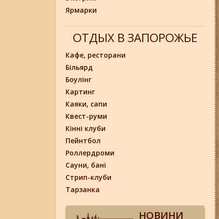
Ярмарки
ОТДЫХ В ЗАПОРОЖЬЕ
Кафе, ресторани
Більярд
Боулінг
Картинг
Каяки, сапи
Квест-руми
Кінні клуби
Пейнтбол
Роллердроми
Сауни, бані
Стрип-клуби
Тарзанка
НОВИНИ