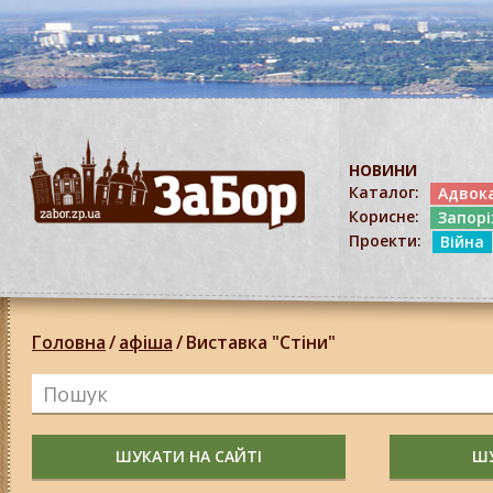
НОВИНИ
Каталог:
Адвок
Корисне:
Запор
Проекти:
Війна
Головна
/
афіша
/
Виставка "Стіни"
ШУКАТИ НА САЙТІ
ШУ