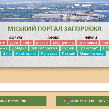
МІСЬКИЙ ПОРТАЛ ЗАПОРІЖЖЯ
ФОРУМ
АФІША
ФІРМИ
ати
Діти
Кафе
Масаж
Медцентри
Психологи
Ван
іжжя
Довідка
ЗМІ Запоріжжя
Вулиці
Транспорт
Но
Ціни
Моніторинг
Пользуха
Петиції
Машина часу
КАТИ У РОЗДІЛІ
ПОШУК ПО ВСЬОМУ 