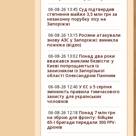
06-08-26 13:45
Суд підтвердив
стягнення майже 3,5 млн грн за
незаконну порубку лісу на
Запоріжжі
06-08-26 13:15
Росіяни атакували
знову АЗС у Запоріжжі: виникла
пожежа (відео)
06-08-26 13:02
Понад два роки
вважався зниклим безвісти: у
Києві попрощаються із
захисником із Запорізької
області Олександром Паніним
06-08-26 12:40
У ЄС з 5 серпня
змінюють правила тимчасового
захисту для українських
чоловіків
06-08-26 12:18
Понад 7 млн грн
на зброю для фронту: бійцям
65-ї бригади передали 300 FPV-
дронів