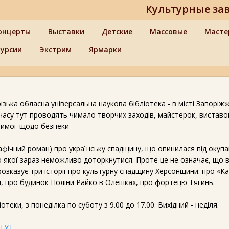
Культурные за
онцерты
Выставки
Детские
Массовые
Масте
курсии
Экстрим
Ярмарки
різька обласна універсальна наукова бібліотека - в місті Запоріжж
 часу тут проводять чимало творчих заходів, майстерок, виставок 
вимог щодо безпеки
афічний роман) про українську спадщину, що опинилася під окупа
о якої зараз неможливо доторкнутися. Проте це не означає, що 
розказує три історії про культурну спадщину Херсонщини: про «Ка
, про будинок Поліни Райко в Олешках, про фортецю Тягинь.
теки, з понеділка по суботу з 9.00 до 17.00. Вихідний - неділя.
 ТУТ