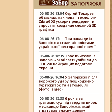
ЗАПОРІЖЖЯ
06-08-26 18:04
Сергей Токарев
объяснил, как новая технология
ZibraGDS ускорит рендеринг и
упростит создание сложной 3D-
графики
06-08-26 17:11
Три заклади із
Запоріжжя стали фіналістами
української ресторанної премії
06-08-26 16:35
Троє вчителів із
Запорізької області увійшли до
ТОП-50 найкращих педагогів
України
06-08-26 16:04
У Запоріжжі після
ворожого удару пошкоджено
гуртожиток та автомобілі
(фото, відео)
06-08-26 15:33
6 років за
гратами: суд підтвердив вирок
мешканцю Запоріжжя, який
згватував власну доньку