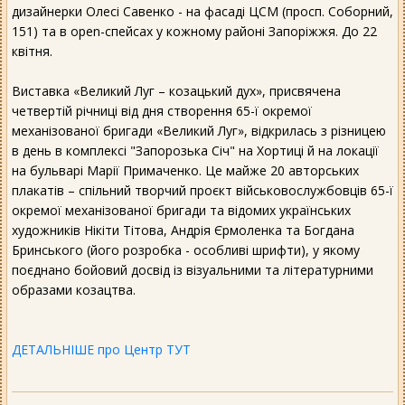
дизайнерки Олесі Савенко - на фасаді ЦСМ (просп. Соборний,
151) та в оpen-спейсах у кожному районі Запоріжжя. До 22
квітня.
Виставка «Великий Луг – козацький дух», присвячена
четвертій річниці від дня створення 65-ї окремої
механізованої бригади «Великий Луг», відкрилась з різницею
в день в комплексі "Запорозька Січ" на Хортиці й на локації
на бульварі Марії Примаченко. Це майже 20 авторських
плакатів – спільний творчий проєкт військовослужбовців 65-ї
окремої механізованої бригади та відомих українських
художників Нікіти Тітова, Андрія Єрмоленка та Богдана
Бринського (його розробка - особливі шрифти), у якому
поєднано бойовий досвід із візуальними та літературними
образами козацтва.
ДЕТАЛЬНІШЕ про Центр ТУТ