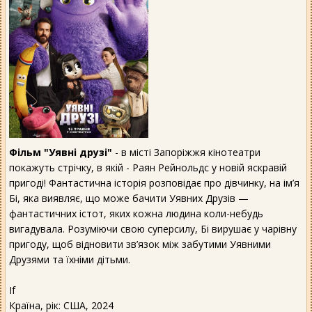
Фільм "Уявні друзі"
- в місті Запоріжжя кінотеатри
покажуть стрічку, в якій - Раян Рейнольдс у новій яскравій
пригоді! Фантастична історія розповідає про дівчинку, на ім’я
Бі, яка виявляє, що може бачити Уявних Друзів —
фантастичних істот, яких кожна людина коли-небудь
вигадувала. Розуміючи свою суперсилу, Бі вирушає у чарівну
пригоду, щоб відновити зв’язок між забутими Уявними
Друзями та їхніми дітьми.
If
Країна, рік: США, 2024